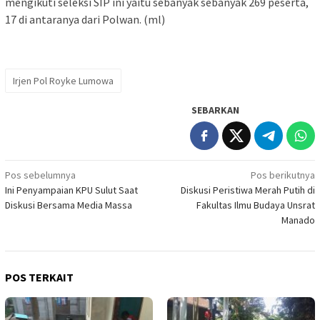
mengikuti seleksi SIP ini yaitu sebanyak sebanyak 269 peserta,
17 di antaranya dari Polwan. (ml)
Irjen Pol Royke Lumowa
SEBARKAN
Navigasi
Pos sebelumnya
Pos berikutnya
Ini Penyampaian KPU Sulut Saat
Diskusi Peristiwa Merah Putih di
pos
Diskusi Bersama Media Massa
Fakultas Ilmu Budaya Unsrat
Manado
POS TERKAIT