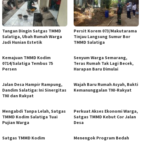
Tangan Dingin Satgas TMMD
Persit Korem 073/Makutarama
Salatiga, Ubah Rumah Warga
Tinjau Langsung Sumur Bor
Jadi Hunian Estetik
TMMD Salatiga
Kemajuan TMMD Kodim
Senyum Warga Semarang,
0714/Salatiga Tembus 75
Teras Rumah Tak Lagi Becek,
Persen
Harapan Baru Dimulai
Jalan Desa Hampir Rampung,
Wajah Baru Rumah Asyah, Bukti
Dandim Salatiga: Ini Sinergitas
Kemanunggalan TNI-Rakyat
TNI dan Rakyat
Mengabdi Tanpa Lelah, Satgas
Perkuat Akses Ekonomi Warga,
TMMD Kodim Salatiga Tuai
Satgas TMMD Kebut Cor Jalan
Pujian Warga
Desa
Satgas TMMD Kodim
Menengok Program Bedah