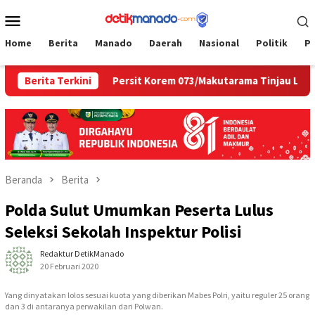
Loncat
Menu
ke
Mobile
konten
Home
Berita
Manado
Daerah
Nasional
Politik
P
 Estetik
Berita Terkini
Persit Korem 073/Makutarama Tinjau Langsung 
Beranda
Berita
Polda Sulut Umumkan Peserta Lulus
Seleksi Sekolah Inspektur Polisi
Redaktur DetikManado
20 Februari 2020
Yang dinyatakan lolos sesuai kuota yang diberikan Mabes Polri, yaitu reguler 25 orang
dan 3 di antaranya perwakilan dari Polwan.