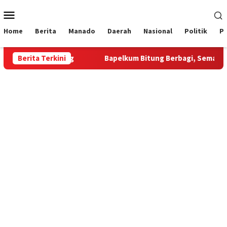
Loncat
Menu
ke
Mobile
konten
Home
Berita
Manado
Daerah
Nasional
Politik
P
elkum Bitung
Berita Terkini
‎Bapelkum Bitung Berbagi, Semarak HUT ke