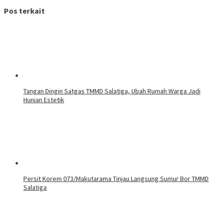
Pos terkait
Tangan Dingin Satgas TMMD Salatiga, Ubah Rumah Warga Jadi
Hunian Estetik
Persit Korem 073/Makutarama Tinjau Langsung Sumur Bor TMMD
Salatiga