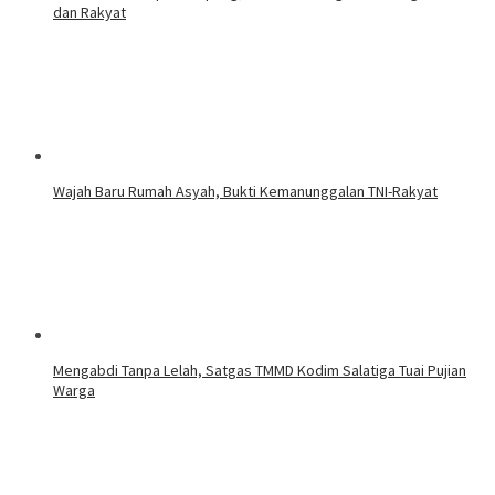
dan Rakyat
Wajah Baru Rumah Asyah, Bukti Kemanunggalan TNI-Rakyat
Mengabdi Tanpa Lelah, Satgas TMMD Kodim Salatiga Tuai Pujian
Warga