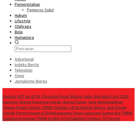
Pemerintahan
Pemprov Sulut
Hukum
Lifestyle
Olahraga
Bola
Humaniora
Advetorial
Indeks Berita
Teknologi
Opini
Jurnalisme Warga
Berita Terkini
Sambut HUT ke-81 RI, Perumda Pasar Bitung Gelar Merdeka Fest 2026
Kapolres Bitung Donorkan Darah, Bantu Pasien yang Membutuhkan
Tangan Dingin Satgas TMMD Salatiga, Ubah Rumah Warga Jadi Hunian
Estetik
Persit Korem 073/Makutarama Tinjau Langsung Sumur Bor TMMD
Salatiga
Kemajuan TMMD Kodim 0714/Salatiga Tembus 75 Persen