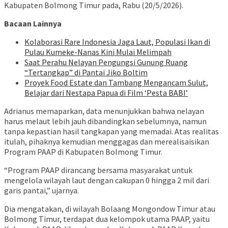
Kabupaten Bolmong Timur pada, Rabu (20/5/2026).
Bacaan Lainnya
Kolaborasi Rare Indonesia Jaga Laut, Populasi Ikan di
Pulau Kumeke-Nanas Kini Mulai Melimpah
Saat Perahu Nelayan Pengungsi Gunung Ruang
“Tertangkap” di Pantai Jiko Boltim
Proyek Food Estate dan Tambang Mengancam Sulut,
Belajar dari Nestapa Papua di Film ‘Pesta BABI’
Adrianus memaparkan, data menunjukkan bahwa nelayan
harus melaut lebih jauh dibandingkan sebelumnya, namun
tanpa kepastian hasil tangkapan yang memadai. Atas realitas
itulah, pihaknya kemudian menggagas dan merealisaisikan
Program PAAP di Kabupaten Bolmong Timur.
“Program PAAP dirancang bersama masyarakat untuk
mengelola wilayah laut dengan cakupan 0 hingga 2 mil dari
garis pantai,” ujarnya.
Dia mengatakan, di wilayah Bolaang Mongondow Timur atau
Bolmong Timur, terdapat dua kelompok utama PAAP, yaitu