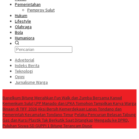
Pemerintahan
Pemprov Sulut
Hukum
Lifestyle
Olahraga
Bola
Humaniora
Advetorial
Indeks Berita
Teknologi
Opini
Jurnalisme Warga
Berita Terkini
Bapelkum Bitung Meriahkan Fun Walk dan Zumba Bersama Kanwil
Kemenkum Sulut
LPP Manado dan LPKA Tomohon Tampilkan Karya Warga
Binaan di TIFF 2026
Aksi Bersih Kemerdekaan Lapas Tondano dan
Pemerintah Kecamatan Tondano Timur
Pelaku Pencurian Belasan Tabung
Gas dan Kursi Plastik Tak Berkutik Saat Ditangkap
Mengadu ke DPRD,
Puluhan Siswa SD GUPPI 1 Bitung Terancam Diusir