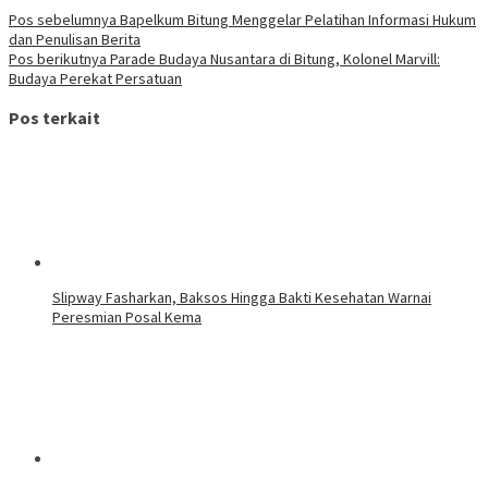
Pos sebelumnya
Bapelkum Bitung Menggelar Pelatihan Informasi Hukum
dan Penulisan Berita
Pos berikutnya
Parade Budaya Nusantara di Bitung, Kolonel Marvill:
Budaya Perekat Persatuan
Pos terkait
Slipway Fasharkan, Baksos Hingga Bakti Kesehatan Warnai
Peresmian Posal Kema