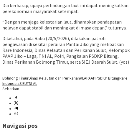
Dia berharap, upaya perlindungan laut ini dapat meningkatkan
perekonomian masyarakat setempat.
“Dengan menjaga kelestarian laut, diharapkan pendapatan
nelayan dapat stabil dan meningkat di masa depan,” tuturnya.
Diketahui, pada Rabu (20/5/2026), dilakukan patroli
pengawasan di sekitar perairan Pantai Jiko yang melibatkan
Rare Indonesia, Dinas Kelautan dan Perikanan Sulut, Kelompok
PAAP Jiko – Laga, TNI AL, Polri, Pangkalan PSDKP Bitung,
Dinas Perikanan Bolmong Timur, serta SIEJ Daerah Sulut. (yos)
Bolmong Timur
Dinas Kelautan dan Perikanan
KLA
PAAP
PSDKP Bitung
Rare
Indonesia
SIEJ
TNI AL
Sebarkan
Navigasi pos