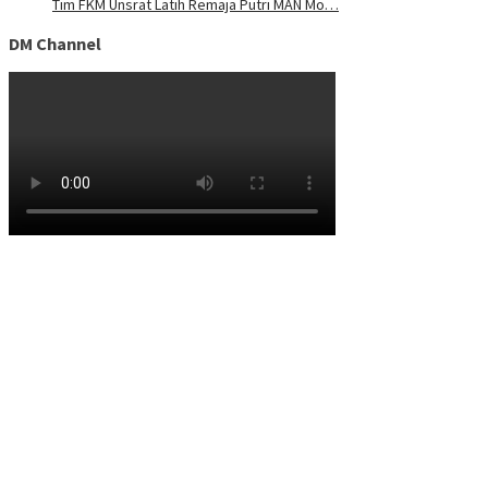
Tim FKM Unsrat Latih Remaja Putri MAN Mo…
DM Channel