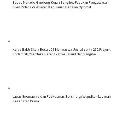
Bapas Manado Gandeng Kejari Sangihe, Pastikan Pengawasan
Klien Pidana di Wilayah Kepulauan Berjalan Optimal
Karya Bakti Skala Besar, 57 Mahasiswa Unsrat serta 212 Prajurit
Kodam XIII/Merdeka Berangkat ke Talaud dan Sangihe
Lapas Enemawira dan Puskesmas Bersinergi Wujudkan Layanan
Kesehatan Prima