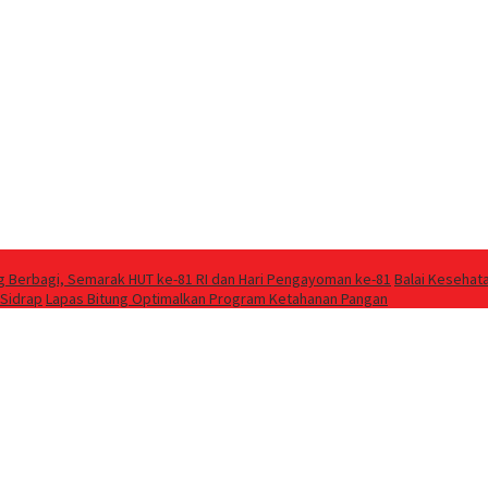
g Berbagi, Semarak HUT ke-81 RI dan Hari Pengayoman ke-81
Balai Kesehat
 Sidrap
Lapas Bitung Optimalkan Program Ketahanan Pangan