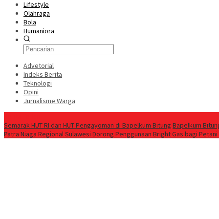
Lifestyle
Olahraga
Bola
Humaniora
Advetorial
Indeks Berita
Teknologi
Opini
Jurnalisme Warga
Berita Terkini
Semarak HUT RI dan HUT Pengayoman di Bapelkum Bitung
‎Bapelkum Bitun
Patra Niaga Regional Sulawesi Dorong Penggunaan Bright Gas bagi Petani