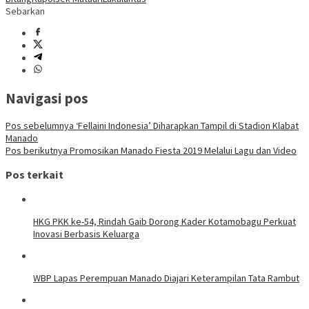
Sebarkan
Navigasi pos
Pos sebelumnya
‘Fellaini Indonesia’ Diharapkan Tampil di Stadion Klabat
Manado
Pos berikutnya
Promosikan Manado Fiesta 2019 Melalui Lagu dan Video
Pos terkait
HKG PKK ke-54, Rindah Gaib Dorong Kader Kotamobagu Perkuat
Inovasi Berbasis Keluarga
WBP Lapas Perempuan Manado Diajari Keterampilan Tata Rambut