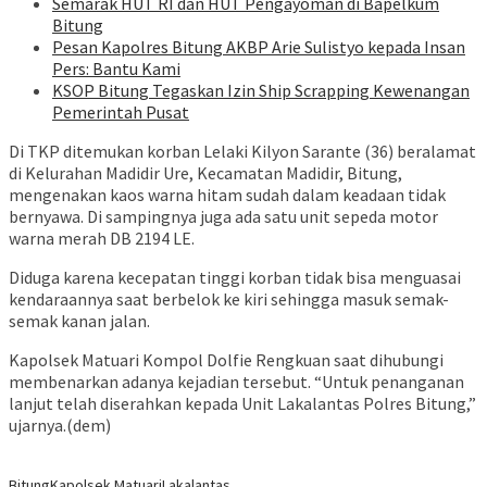
Semarak HUT RI dan HUT Pengayoman di Bapelkum
Bitung
Pesan Kapolres Bitung AKBP Arie Sulistyo kepada Insan
Pers: Bantu Kami
KSOP Bitung Tegaskan Izin Ship Scrapping Kewenangan
Pemerintah Pusat
Di TKP ditemukan korban Lelaki Kilyon Sarante (36) beralamat
di Kelurahan Madidir Ure, Kecamatan Madidir, Bitung,
mengenakan kaos warna hitam sudah dalam keadaan tidak
bernyawa. Di sampingnya juga ada satu unit sepeda motor
warna merah DB 2194 LE.
Diduga karena kecepatan tinggi korban tidak bisa menguasai
kendaraannya saat berbelok ke kiri sehingga masuk semak-
semak kanan jalan.
Kapolsek Matuari Kompol Dolfie Rengkuan saat dihubungi
membenarkan adanya kejadian tersebut. “Untuk penanganan
lanjut telah diserahkan kepada Unit Lakalantas Polres Bitung,”
ujarnya.(dem)
Bitung
Kapolsek Matuari
Lakalantas