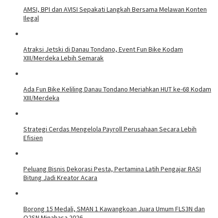
AMSI, BPI dan AVISI Sepakati Langkah Bersama Melawan Konten
Ilegal
Atraksi Jetski di Danau Tondano, Event Fun Bike Kodam
XIII/Merdeka Lebih Semarak
Ada Fun Bike Keliling Danau Tondano Meriahkan HUT ke-68 Kodam
XIII/Merdeka
Strategi Cerdas Mengelola Payroll Perusahaan Secara Lebih
Efisien
Peluang Bisnis Dekorasi Pesta, Pertamina Latih Pengajar RASI
Bitung Jadi Kreator Acara
Borong 15 Medali, SMAN 1 Kawangkoan Juara Umum FLS3N dan
O2SN Minahasa 2026