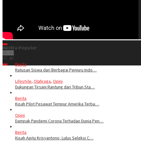
Berita Populer
00:00
00:00
02:15
Berita
Ratusan Siswa dari Berbagai Penjuru Indo…
Lifestyle
,
Olahraga
,
Opini
Dukungan Tirsani Rantung dari Tribun Sta…
Berita
Kisah Pilot Pesawat Tempur Amerika Terba…
Opini
Dampak Pandemi Corona Terhadap Dunia Pen…
Berita
Kisah Aiptu Krisyantono, Lulus Seleksi C…