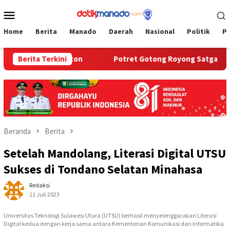
Loncat
Menu
ke
Mobile
konten
Home
Berita
Manado
Daerah
Nasional
Politik
P
umunan Penonton
Berita Terkini
Potret Gotong Royong Satgas TMMD dan
Beranda
Berita
Setelah Mandolang, Literasi Digital UTSU
Sukses di Tondano Selatan Minahasa
Redaksi
11 Juli 2023
Universitas Teknologi Sulawesi Utara (UTSU) berhasil menyelenggarakan Literasi
Digital kedua dengan kerja sama antara Kementerian Komunikasi dan Informatika