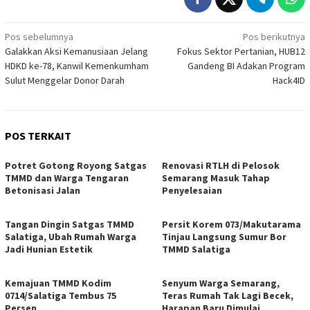
Navigasi
Pos sebelumnya
Pos berikutnya
Galakkan Aksi Kemanusiaan Jelang
Fokus Sektor Pertanian, HUB12
pos
HDKD ke-78, Kanwil Kemenkumham
Gandeng BI Adakan Program
Sulut Menggelar Donor Darah
Hack4ID
POS TERKAIT
Potret Gotong Royong Satgas
Renovasi RTLH di Pelosok
TMMD dan Warga Tengaran
Semarang Masuk Tahap
Betonisasi Jalan
Penyelesaian
Tangan Dingin Satgas TMMD
Persit Korem 073/Makutarama
Salatiga, Ubah Rumah Warga
Tinjau Langsung Sumur Bor
Jadi Hunian Estetik
TMMD Salatiga
Kemajuan TMMD Kodim
Senyum Warga Semarang,
0714/Salatiga Tembus 75
Teras Rumah Tak Lagi Becek,
Persen
Harapan Baru Dimulai