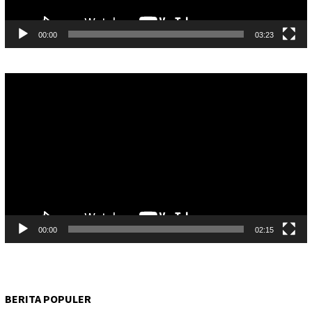
00:00
03:23
Pemutar
Video
00:00
02:15
BERITA POPULER