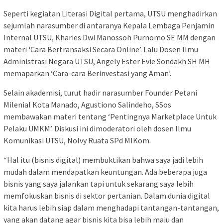
Seperti kegiatan Literasi Digital pertama, UTSU menghadirkan
sejumlah narasumber di antaranya Kepala Lembaga Penjamin
Internal UTSU, Kharies Dwi Manossoh Purnomo SE MM dengan
materi ‘Cara Bertransaksi Secara Online’. Lalu Dosen Ilmu
Administrasi Negara UTSU, Angely Ester Evie Sondakh SH MH
memaparkan ‘Cara-cara Berinvestasi yang Aman’.
Selain akademisi, turut hadir narasumber Founder Petani
Milenial Kota Manado, Agustiono Salindeho, SSos
membawakan materi tentang ‘Pentingnya Marketplace Untuk
Pelaku UMKM’. Diskusi ini dimoderatori oleh dosen Ilmu
Komunikasi UTSU, Nolvy Ruata SPd MIKom.
“Hal itu (bisnis digital) membuktikan bahwa saya jadi lebih
mudah dalam mendapatkan keuntungan. Ada beberapa juga
bisnis yang saya jalankan tapi untuk sekarang saya lebih
memfokuskan bisnis di sektor pertanian. Dalam dunia digital
kita harus lebih siap dalam menghadapi tantangan-tantangan,
yang akan datang agar bisnis kita bisa lebih maju dan