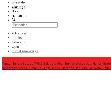
Lifestyle
Olahraga
Bola
Humaniora
Advetorial
Indeks Berita
Teknologi
Opini
Jurnalisme Warga
Berita Terkini
Tangan Dingin Satgas TMMD Salatiga, Ubah Rumah Warga Jadi Hunian Estet
Semarang, Teras Rumah Tak Lagi Becek, Harapan Baru Dimulai
Weny Gaib 