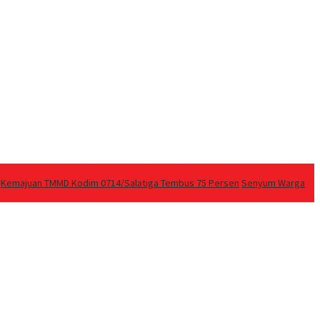
Kemajuan TMMD Kodim 0714/Salatiga Tembus 75 Persen
Senyum Warga