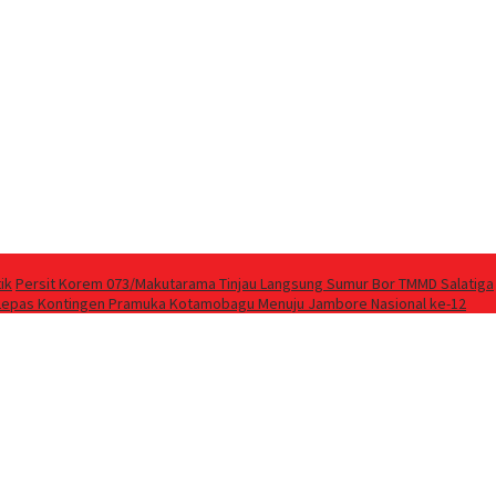
ik
Persit Korem 073/Makutarama Tinjau Langsung Sumur Bor TMMD Salatiga
Lepas Kontingen Pramuka Kotamobagu Menuju Jambore Nasional ke-12