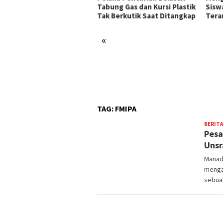
pas Tondano dan
Tabung Gas dan Kursi Plastik
Sisw
merintah Kecamatan
Tak Berkutik Saat Ditangkap
Tera
ndano Timur
«
TAG:
FMIPA
BERITA
Pesa
Unsr
Manado
mengat
sebua