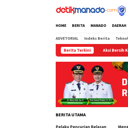
Loncat
tutup
ke
konten
HOME
BERITA
MANADO
DAERAH
ADVETORIAL
Indeks Berita
Tekno
Berita Terkini
Aksi Bersih Kemerdeka
BERITA UTAMA
i Bersih Kemerdekaan
Pelaku Pencurian Belasan
Meng