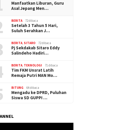
1
Manfaatkan Liburan, Guru
Asal Jepang Men…
2
BERITA
72 dibaca
Setelah 3 Tahun 5 Hari,
Suluh Serahkan J…
3
BERITA
,
SITARO
72 dibaca
Pj Sekdakab Sitaro Eddy
Salindeho Hadiri…
4
BERITA
,
TEKNOLOGI
71 dibaca
Tim FKM Unsrat Latih
Remaja Putri MAN Mo…
5
BITUNG
64 dibaca
Mengadu ke DPRD, Puluhan
Siswa SD GUPPI …
HANNEL
r