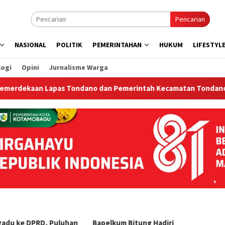
Pencarian
NASIONAL
POLITIK
PEMERINTAHAN
HUKUM
LIFESTYL
logi
Opini
Jurnalisme Warga
an Lapas Tondano dan Pemerintah Kecamatan Tondano Timur
adu ke DPRD, Puluhan
‎Bapelkum Bitung Hadiri