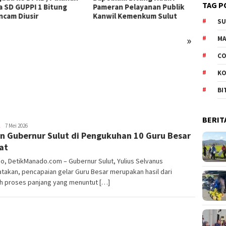
TAG P
a SD GUPPI 1 Bitung
Pameran Pelayanan Publik
ncam Diusir
Kanwil Kemenkum Sulut
S
»
M
HUT P
CO
Kemen
Pamer
K
Gratis
BI
BERIT
Redaktur
7 Mei 2026
n Gubernur Sulut di Pengukuhan 10 Guru Besar
DetikManado
at
, DetikManado.com – Gubernur Sulut, Yulius Selvanus
akan, pencapaian gelar Guru Besar merupakan hasil dari
h proses panjang yang menuntut […]