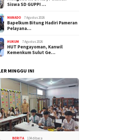
Siswa SD GUPPI …
MANADO
7 Agustus 2026
‎Bapelkum Bitung Hadiri Pameran
Pelayana…
HUKUM
7 Agustus 2026
HUT Pengayoman, Kanwil
Kemenkum Sulut Ge…
ER MINGGU INI
BERITA
134 dibaca