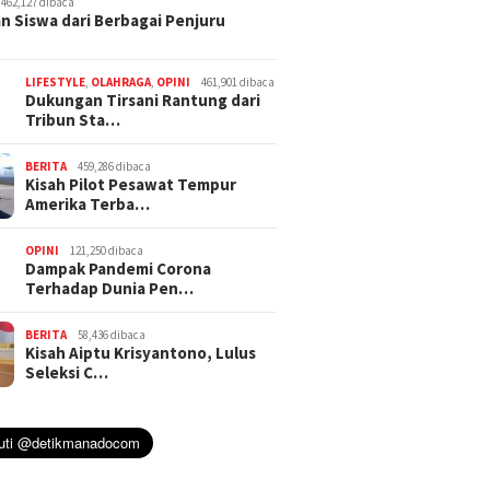
462,127 dibaca
n Siswa dari Berbagai Penjuru
LIFESTYLE
,
OLAHRAGA
,
OPINI
461,901 dibaca
Dukungan Tirsani Rantung dari
Tribun Sta…
BERITA
459,286 dibaca
Kisah Pilot Pesawat Tempur
Amerika Terba…
OPINI
121,250 dibaca
Dampak Pandemi Corona
Terhadap Dunia Pen…
BERITA
58,436 dibaca
Kisah Aiptu Krisyantono, Lulus
Seleksi C…