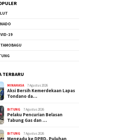
OPULER
ULUT
ANADO
engayoman, Kanwil
Weny Gaib Buka TIDAR Drag
Rendy 
VID-19
kum Sulut Gelar
Race–Drag Bike 2026
Kiprah S
an Layanan Hukum
Dorong 
OTAMOBAGU
Sulut
TUNG
A TERBARU
MINAHASA
7 Agustus 2026
Aksi Bersih Kemerdekaan Lapas
Tondano da…
BITUNG
7 Agustus 2026
Pelaku Pencurian Belasan
Tabung Gas dan …
BITUNG
7 Agustus 2026
Mengadu ke DPRD, Puluhan