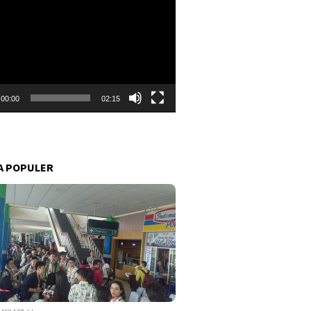
r
00:00
02:15
A POPULER