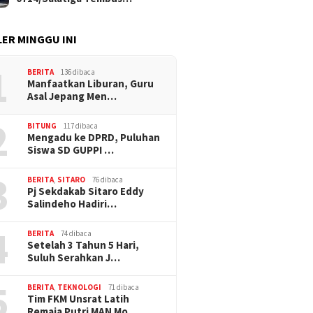
ER MINGGU INI
1
BERITA
136 dibaca
Manfaatkan Liburan, Guru
Asal Jepang Men…
2
BITUNG
117 dibaca
Mengadu ke DPRD, Puluhan
Siswa SD GUPPI …
3
BERITA
,
SITARO
76 dibaca
Pj Sekdakab Sitaro Eddy
Salindeho Hadiri…
4
BERITA
74 dibaca
Setelah 3 Tahun 5 Hari,
Suluh Serahkan J…
5
BERITA
,
TEKNOLOGI
71 dibaca
Tim FKM Unsrat Latih
Remaja Putri MAN Mo…