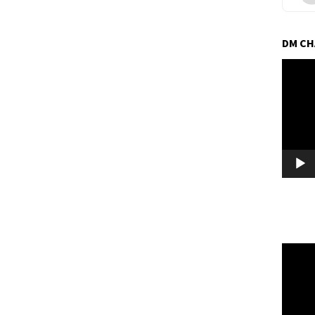
DM C
Pemuta
Video
Pemuta
Video