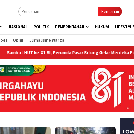
Pencarian
NASIONAL
POLITIK
PEMERINTAHAN
HUKUM
LIFESTYL
logi
Opini
Jurnalisme Warga
HUT ke-81 RI, Perumda Pasar Bitung Gelar Merdeka Fest 2026