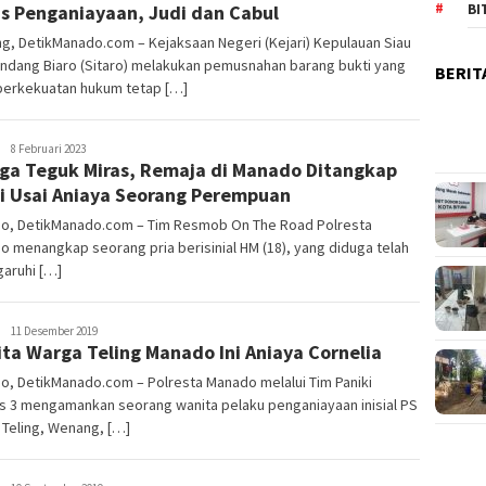
s Penganiayaan, Judi dan Cabul
BI
, DetikManado.com – Kejaksaan Negeri (Kejari) Kepulauan Siau
andang Biaro (Sitaro) melakukan pemusnahan barang bukti yang
BERIT
 berkekuatan hukum tetap […]
Redaksi
8 Februari 2023
ga Teguk Miras, Remaja di Manado Ditangkap
si Usai Aniaya Seorang Perempuan
o, DetikManado.com – Tim Resmob On The Road Polresta
 menangkap seorang pria berisinial HM (18), yang diduga telah
aruhi […]
Redaktur
11 Desember 2019
ta Warga Teling Manado Ini Aniaya Cornelia
DetikManado
o, DetikManado.com – Polresta Manado melalui Tim Paniki
s 3 mengamankan seorang wanita pelaku penganiayaan inisial PS
Teling, Wenang, […]