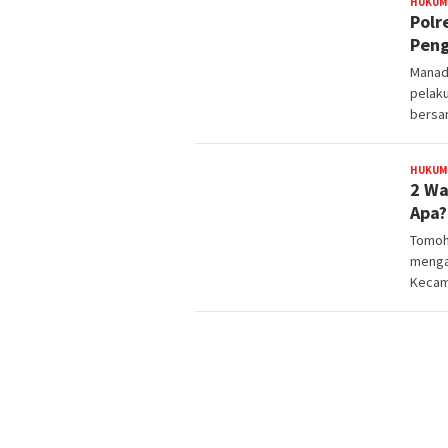
HUKUM
Polr
Peng
Manad
pelak
bersam
HUKUM
2 Wa
Apa?
Tomoh
mengam
Kecam