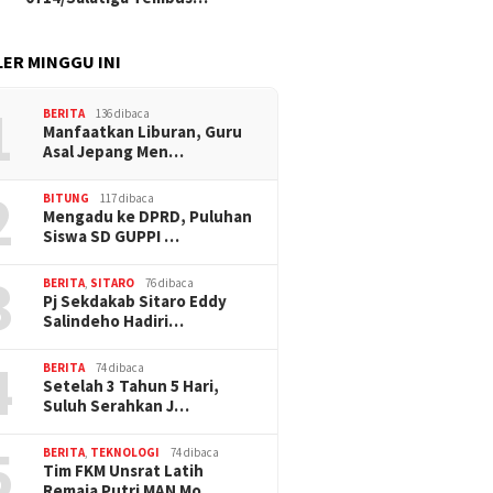
ER MINGGU INI
1
BERITA
136 dibaca
Manfaatkan Liburan, Guru
Asal Jepang Men…
2
BITUNG
117 dibaca
Mengadu ke DPRD, Puluhan
Siswa SD GUPPI …
3
BERITA
,
SITARO
76 dibaca
Pj Sekdakab Sitaro Eddy
Salindeho Hadiri…
4
BERITA
74 dibaca
Setelah 3 Tahun 5 Hari,
Suluh Serahkan J…
5
BERITA
,
TEKNOLOGI
74 dibaca
Tim FKM Unsrat Latih
Remaja Putri MAN Mo…