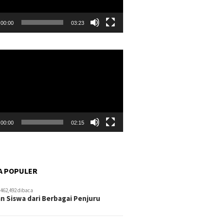
00:00
03:23
r
00:00
02:15
A POPULER
462,492 dibaca
n Siswa dari Berbagai Penjuru