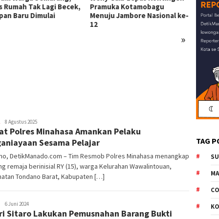
s Rumah Tak Lagi Becek,
Pramuka Kotamobagu
pan Baru Dimulai
Menuju Jambore Nasional ke-
12
»
Geraka
Digela
Warga
81 RI
Redaktur
8 Agustus 2025
at Polres Minahasa Amankan Pelaku
DetikManado
TAG P
aniayaan Sesama Pelajar
no, DetikManado.com – Tim Resmob Polres Minahasa menangkap
S
g remaja berinisial RY (15), warga Kelurahan Wawalintouan,
M
atan Tondano Barat, Kabupaten […]
CO
Redaktur
6 Juni 2024
K
ri Sitaro Lakukan Pemusnahan Barang Bukti
DetikManado