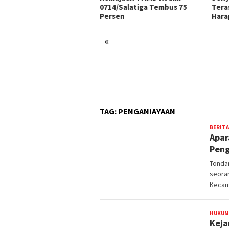
0714/Salatiga Tembus 75
Tera
Persen
Hara
«
sit Korem
/Makutarama Tinjau
ngsung Sumur Bor TMMD
atiga
TAG:
PENGANIAYAAN
BERITA
Apar
Peng
Tonda
seoran
Kecam
HUKUM
Keja