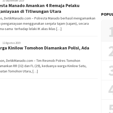
Redaktur
10 September 2019
esta Manado Amankan 4 Remaja Pelaku
DetikManado
aniayaan di Titiwungan Utara
POPUL
o, DetikManado.com – Polresta Manado berhasil mengamankan
u penganiayaan menggunakan senjata tajam (sajam), secara
a-sama terhadap lelaki IK alias Iklas […]
Redaktur
12 Agustus 2019
rga Kinilow Tomohon Diamankan Polisi, Ada
DetikManado
on, DetikManado.com – Tim Resmob Polres Tomohon
ankan RR (32) dan FL (29), keduanya warga Kinilow Satu,
atan Tomohon Utara, […]