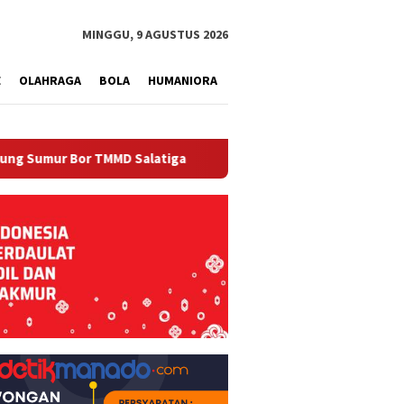
tutup
MINGGU, 9 AGUSTUS 2026
E
OLAHRAGA
BOLA
HUMANIORA
Bor TMMD Salatiga
Kemajuan TMMD Kodim 0714/Salatiga 