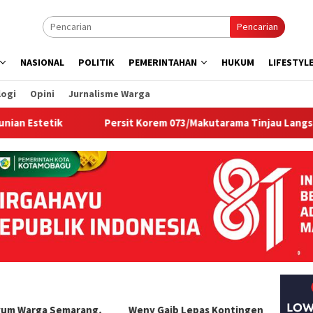
Pencarian
NASIONAL
POLITIK
PEMERINTAHAN
HUKUM
LIFESTYL
logi
Opini
Jurnalisme Warga
k
Persit Korem 073/Makutarama Tinjau Langsung Sumur 
um Warga Semarang,
Weny Gaib Lepas Kontingen