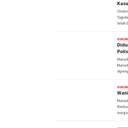
Kasu
Ondong
Tagul
telah
HUKUM
Didu
Poli
Manad
Manado
dipeng
HUKUM
Wani
Manad
Rimba
warga 