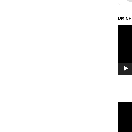
DM C
Pemuta
Video
Pemuta
Video