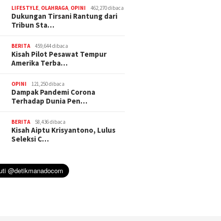
LIFESTYLE
,
OLAHRAGA
,
OPINI
462,270 dibaca
Dukungan Tirsani Rantung dari
Tribun Sta…
BERITA
459,644 dibaca
Kisah Pilot Pesawat Tempur
Amerika Terba…
OPINI
121,250 dibaca
Dampak Pandemi Corona
Terhadap Dunia Pen…
BERITA
58,436 dibaca
Kisah Aiptu Krisyantono, Lulus
Seleksi C…