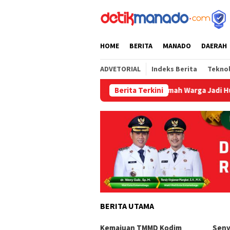
Loncat
tutup
ke
konten
HOME
BERITA
MANADO
DAERAH
ADVETORIAL
Indeks Berita
Tekno
gin Satgas TMMD Salatiga, Ubah Rumah Warga Jadi Hunian Esteti
Berita Terkini
BERITA UTAMA
Kemajuan TMMD Kodim
Seny