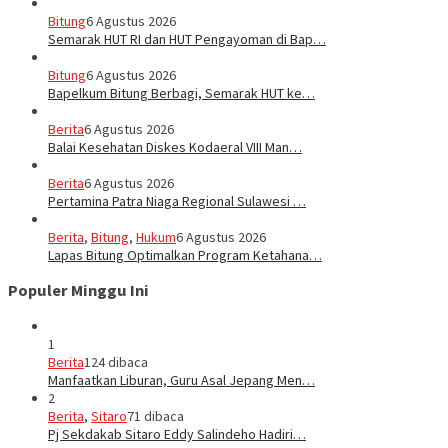
Bitung
6 Agustus 2026
Semarak HUT RI dan HUT Pengayoman di Bap…
Bitung
6 Agustus 2026
‎Bapelkum Bitung Berbagi, Semarak HUT ke…
Berita
6 Agustus 2026
Balai Kesehatan Diskes Kodaeral VIII Man…
Berita
6 Agustus 2026
Pertamina Patra Niaga Regional Sulawesi …
Berita
,
Bitung
,
Hukum
6 Agustus 2026
Lapas Bitung Optimalkan Program Ketahana…
Populer Minggu Ini
1
Berita
124 dibaca
Manfaatkan Liburan, Guru Asal Jepang Men…
2
Berita
,
Sitaro
71 dibaca
Pj Sekdakab Sitaro Eddy Salindeho Hadiri…