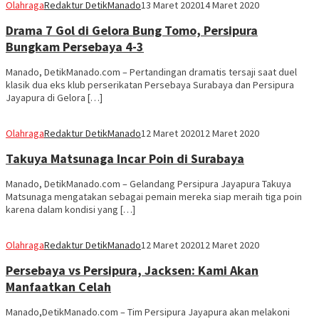
Olahraga
Redaktur DetikManado
13 Maret 2020
14 Maret 2020
Drama 7 Gol di Gelora Bung Tomo, Persipura
Bungkam Persebaya 4-3
Manado, DetikManado.com – Pertandingan dramatis tersaji saat duel
klasik dua eks klub perserikatan Persebaya Surabaya dan Persipura
Jayapura di Gelora […]
Olahraga
Redaktur DetikManado
12 Maret 2020
12 Maret 2020
Takuya Matsunaga Incar Poin di Surabaya
Manado, DetikManado.com – Gelandang Persipura Jayapura Takuya
Matsunaga mengatakan sebagai pemain mereka siap meraih tiga poin
karena dalam kondisi yang […]
Olahraga
Redaktur DetikManado
12 Maret 2020
12 Maret 2020
Persebaya vs Persipura, Jacksen: Kami Akan
Manfaatkan Celah
Manado,DetikManado.com – Tim Persipura Jayapura akan melakoni