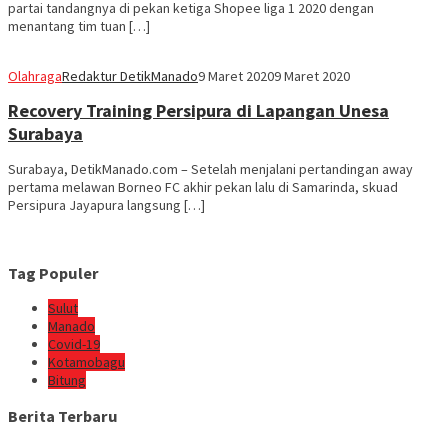
partai tandangnya di pekan ketiga Shopee liga 1 2020 dengan
menantang tim tuan […]
Olahraga
Redaktur DetikManado
9 Maret 2020
9 Maret 2020
Recovery Training Persipura di Lapangan Unesa
Surabaya
Surabaya, DetikManado.com – Setelah menjalani pertandingan away
pertama melawan Borneo FC akhir pekan lalu di Samarinda, skuad
Persipura Jayapura langsung […]
Tag Populer
Sulut
Manado
Covid-19
Kotamobagu
Bitung
Berita Terbaru