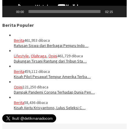
00:00
02:15
Berita Populer
Berita
461,953 dibaca
Ratusan Siswa dari Berbagai Penjuru Indo…
Lifestyle
,
Olahraga
,
Opini
461,729 dibaca
Dukungan Tirsani Rantung dari Tribun Sta…
Berita
459,112 dibaca
Kisah Pilot Pesawat Tempur Amerika Terba…
Opini
121,250 dibaca
Dampak Pandemi Corona Terhadap Dunia Pen…
Berita
58,436 dibaca
Kisah Aiptu Krisyantono, Lulus Seleksi C…