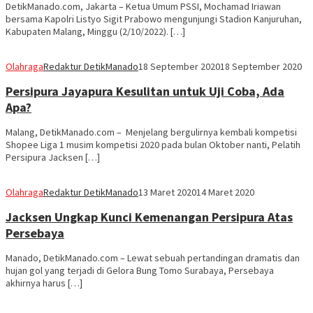
DetikManado.com, Jakarta – Ketua Umum PSSI, Mochamad Iriawan
bersama Kapolri Listyo Sigit Prabowo mengunjungi Stadion Kanjuruhan,
Kabupaten Malang, Minggu (2/10/2022). […]
Olahraga
Redaktur DetikManado
18 September 2020
18 September 2020
Persipura Jayapura Kesulitan untuk Uji Coba, Ada
Apa?
Malang, DetikManado.com – Menjelang bergulirnya kembali kompetisi
Shopee Liga 1 musim kompetisi 2020 pada bulan Oktober nanti, Pelatih
Persipura Jacksen […]
Olahraga
Redaktur DetikManado
13 Maret 2020
14 Maret 2020
Jacksen Ungkap Kunci Kemenangan Persipura Atas
Persebaya
Manado, DetikManado.com – Lewat sebuah pertandingan dramatis dan
hujan gol yang terjadi di Gelora Bung Tomo Surabaya, Persebaya
akhirnya harus […]