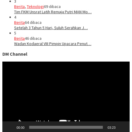
3
Berita
,
Teknologi
69 dibaca
Tim FKM Unsrat Latih Remaja Putri MAN Mo…
4
Berita
64 dibaca
Setelah 3 Tahun 5 Hari, Suluh Serahkan J…
5
Berita
46 dibaca
Wadan Kodaeral VIII Pimpin Upacara Penut…
DM Channel
Pemutar
Video
00:00
03:23