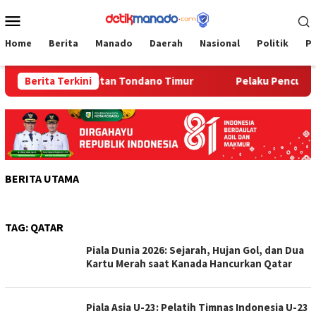
Loncat
Menu
ke
Mobile
konten
Home
Berita
Manado
Daerah
Nasional
Politik
P
erintah Kecamatan Tondano Timur
Berita Terkini
Pelaku Pencurian Bela
BERITA UTAMA
TAG:
QATAR
Piala Dunia 2026: Sejarah, Hujan Gol, dan Dua
Kartu Merah saat Kanada Hancurkan Qatar
Piala Asia U-23: Pelatih Timnas Indonesia U-23