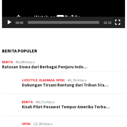
00:00
02:15
BERITA POPULER
BERITA
462,009 dibaca
Ratusan Siswa dari Berbagai Penjuru Indo…
LIFESTYLE
,
OLAHRAGA
,
OPINI
461,782 dibaca
Dukungan Tirsani Rantung dari Tribun Sta…
BERITA
459,171 dibaca
Kisah Pilot Pesawat Tempur Amerika Terba…
OPINI
121,250 dibaca