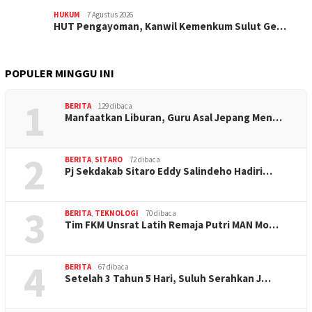
HUKUM
7 Agustus 2026
HUT Pengayoman, Kanwil Kemenkum Sulut Ge…
POPULER MINGGU INI
1
BERITA
129 dibaca
Manfaatkan Liburan, Guru Asal Jepang Men…
2
BERITA
,
SITARO
72 dibaca
Pj Sekdakab Sitaro Eddy Salindeho Hadiri…
3
BERITA
,
TEKNOLOGI
70 dibaca
Tim FKM Unsrat Latih Remaja Putri MAN Mo…
4
BERITA
67 dibaca
Setelah 3 Tahun 5 Hari, Suluh Serahkan J…