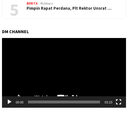
5
BERITA
45 dibaca
Pimpin Rapat Perdana, Plt Rektor Unsrat …
DM CHANNEL
Pemutar
Video
00:00
03:23