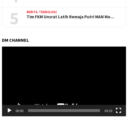
5
BERITA
,
TEKNOLOGI
Tim FKM Unsrat Latih Remaja Putri MAN Mo…
DM CHANNEL
Pemutar
Video
00:00
03:23