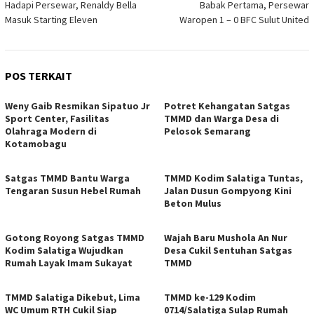
Hadapi Persewar, Renaldy Bella
Babak Pertama, Persewar
pos
Masuk Starting Eleven
Waropen 1 – 0 BFC Sulut United
POS TERKAIT
Weny Gaib Resmikan Sipatuo Jr
Potret Kehangatan Satgas
Sport Center, Fasilitas
TMMD dan Warga Desa di
Olahraga Modern di
Pelosok Semarang
Kotamobagu
Satgas TMMD Bantu Warga
TMMD Kodim Salatiga Tuntas,
Tengaran Susun Hebel Rumah
Jalan Dusun Gompyong Kini
Beton Mulus
Gotong Royong Satgas TMMD
Wajah Baru Mushola An Nur
Kodim Salatiga Wujudkan
Desa Cukil Sentuhan Satgas
Rumah Layak Imam Sukayat
TMMD
TMMD Salatiga Dikebut, Lima
TMMD ke-129 Kodim
WC Umum RTH Cukil Siap
0714/Salatiga Sulap Rumah