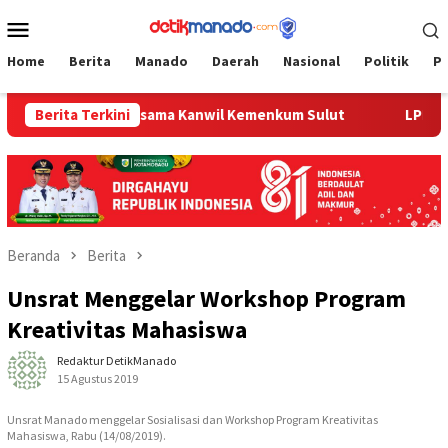
Loncat
Menu
ke
Mobile
konten
Home
Berita
Manado
Daerah
Nasional
Politik
P
k dan Zumba Bersama Kanwil Kemenkum Sulut
Berita Terkini
LPP Manado
Beranda
Berita
Unsrat Menggelar Workshop Program
Kreativitas Mahasiswa
Redaktur DetikManado
15 Agustus 2019
Unsrat Manado menggelar Sosialisasi dan Workshop Program Kreativitas
Mahasiswa, Rabu (14/08/2019).