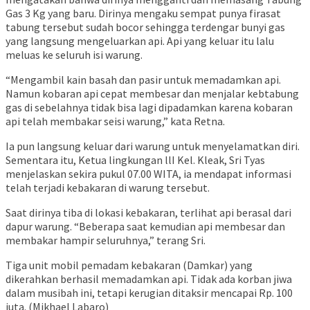
Gas 3 Kg yang baru. Dirinya mengaku sempat punya firasat
tabung tersebut sudah bocor sehingga terdengar bunyi gas
yang langsung mengeluarkan api. Api yang keluar itu lalu
meluas ke seluruh isi warung.
“Mengambil kain basah dan pasir untuk memadamkan api.
Namun kobaran api cepat membesar dan menjalar kebtabung
gas di sebelahnya tidak bisa lagi dipadamkan karena kobaran
api telah membakar seisi warung,” kata Retna.
Ia pun langsung keluar dari warung untuk menyelamatkan diri.
Sementara itu, Ketua lingkungan llI Kel. Kleak, Sri Tyas
menjelaskan sekira pukul 07.00 WITA, ia mendapat informasi
telah terjadi kebakaran di warung tersebut.
Saat dirinya tiba di lokasi kebakaran, terlihat api berasal dari
dapur warung. “Beberapa saat kemudian api membesar dan
membakar hampir seluruhnya,” terang Sri.
Tiga unit mobil pemadam kebakaran (Damkar) yang
dikerahkan berhasil memadamkan api. Tidak ada korban jiwa
dalam musibah ini, tetapi kerugian ditaksir mencapai Rp. 100
juta. (Mikhael Labaro)