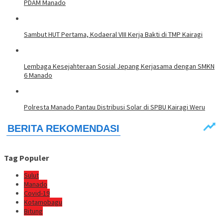
PDAM Manado
Sambut HUT Pertama, Kodaeral VIII Kerja Bakti di TMP Kairagi
Lembaga Kesejahteraan Sosial Jepang Kerjasama dengan SMKN
6 Manado
Polresta Manado Pantau Distribusi Solar di SPBU Kairagi Weru
Tag Populer
Sulut
Manado
Covid-19
Kotamobagu
Bitung