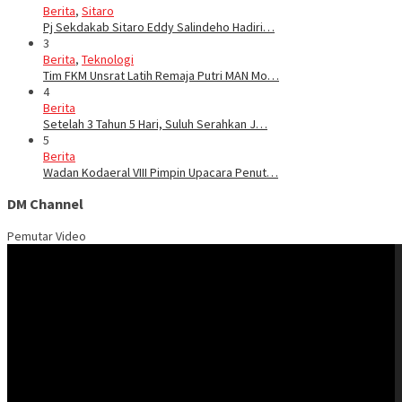
Berita
,
Sitaro
Pj Sekdakab Sitaro Eddy Salindeho Hadiri…
3
Berita
,
Teknologi
Tim FKM Unsrat Latih Remaja Putri MAN Mo…
4
Berita
Setelah 3 Tahun 5 Hari, Suluh Serahkan J…
5
Berita
Wadan Kodaeral VIII Pimpin Upacara Penut…
DM Channel
Pemutar Video