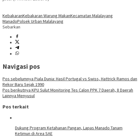
Kebakaran
Kebakaran Warung Makan
Kecamatan Malalayang
Manado
Polsek Urban Malalayang
Sebarkan
Navigasi pos
Pos sebelumnya
Piala Dunia: Hasil Portugal vs Swiss, Hattrick Ramos dan
Rekor Baru Sejak 1990
Pos berikutnya
KPU Sulut Monitoring Tes Calon PPK 7 Daerah, 8 Daerah
Lainnya Menyusul
Pos terkait
Dukung Program Ketahanan Pangan, Lapas Manado Tanam
Ketimun di Area SAE