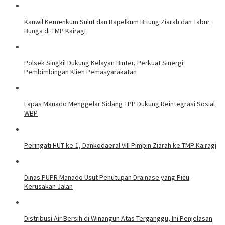
‎Kanwil Kemenkum Sulut dan Bapelkum Bitung Ziarah dan Tabur
Bunga di TMP Kairagi
Polsek Singkil Dukung Kelayan Binter, Perkuat Sinergi
Pembimbingan Klien Pemasyarakatan
Lapas Manado Menggelar Sidang TPP Dukung Reintegrasi Sosial
WBP
Peringati HUT ke-1, Dankodaeral VIII Pimpin Ziarah ke TMP Kairagi
Dinas PUPR Manado Usut Penutupan Drainase yang Picu
Kerusakan Jalan
Distribusi Air Bersih di Winangun Atas Terganggu, Ini Penjelasan