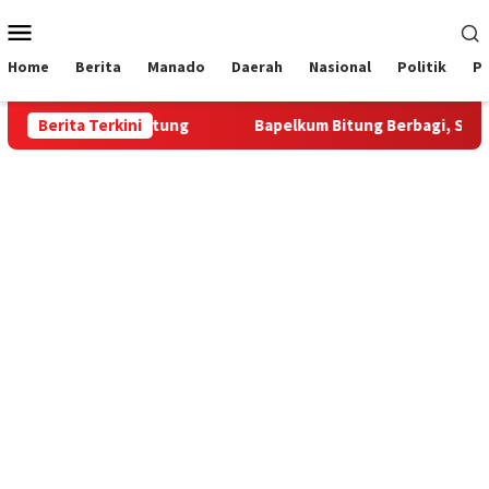
Loncat
Menu
ke
Mobile
konten
Home
Berita
Manado
Daerah
Nasional
Politik
P
Bapelkum Bitung
Berita Terkini
‎Bapelkum Bitung Berbagi, Semarak HUT