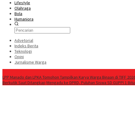
Lifestyle
Olahraga
Bola
Humaniora
Advetorial
Indeks Berita
Teknologi
Opini
Jurnalisme Warga
Berita Terkini
LPP Manado dan LPKA Tomohon Tampilkan Karya Warga Binaan di TIFF 202
Berkutik Saat Ditangkap
Mengadu ke DPRD, Puluhan Siswa SD GUPPI 1 Bitu