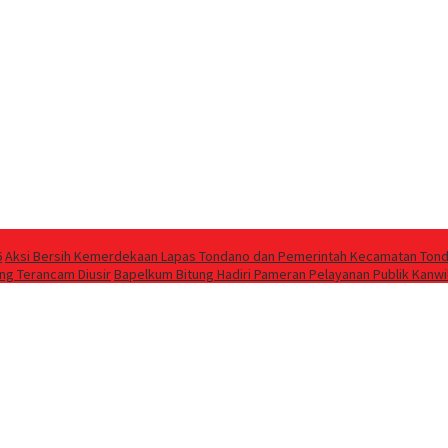
6
Aksi Bersih Kemerdekaan Lapas Tondano dan Pemerintah Kecamatan Tond
ng Terancam Diusir
‎Bapelkum Bitung Hadiri Pameran Pelayanan Publik Kanw