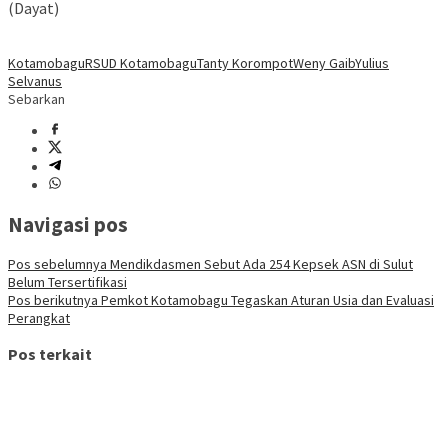
(Dayat)
Kotamobagu
RSUD Kotamobagu
Tanty Korompot
Weny Gaib
Yulius
Selvanus
Sebarkan
Navigasi pos
Pos sebelumnya
Mendikdasmen Sebut Ada 254 Kepsek ASN di Sulut
Belum Tersertifikasi
Pos berikutnya
Pemkot Kotamobagu Tegaskan Aturan Usia dan Evaluasi
Perangkat
Pos terkait