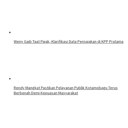
Weny Gaib Taat Pajak, Klarifikasi Data Perpajakan di KPP Pratama
Rendy Mangkat Pastikan Pelayanan Publik Kotamobagu Terus
Berbenah Demi Kepuasan Masyarakat