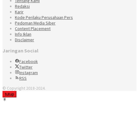
Tentang Kami
Redaksi
Karir
Kode Perilaku Perusahaan Pers
Pedoman Media Siber
Content Placement
Info Iklan
Disclaimer
Jaringan Social
Facebook
Twitter
Instagram
RSS
© Copyright 2018-2024.
tutup