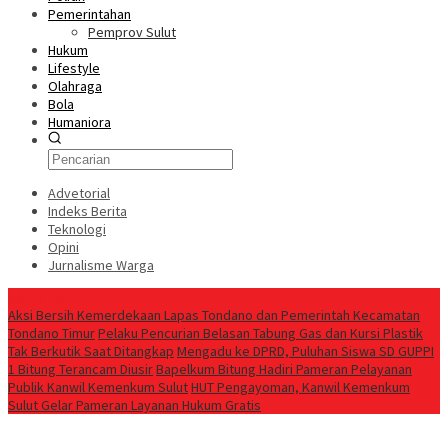
Pemerintahan
Pemprov Sulut
Hukum
Lifestyle
Olahraga
Bola
Humaniora
Advetorial
Indeks Berita
Teknologi
Opini
Jurnalisme Warga
Berita Terkini
Aksi Bersih Kemerdekaan Lapas Tondano dan Pemerintah Kecamatan
Tondano Timur
Pelaku Pencurian Belasan Tabung Gas dan Kursi Plastik
Tak Berkutik Saat Ditangkap
Mengadu ke DPRD, Puluhan Siswa SD GUPPI
1 Bitung Terancam Diusir
‎Bapelkum Bitung Hadiri Pameran Pelayanan
Publik Kanwil Kemenkum Sulut
HUT Pengayoman, Kanwil Kemenkum
Sulut Gelar Pameran Layanan Hukum Gratis