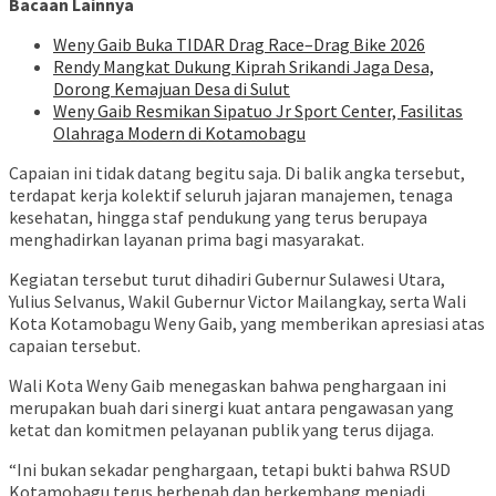
Bacaan Lainnya
Weny Gaib Buka TIDAR Drag Race–Drag Bike 2026
Rendy Mangkat Dukung Kiprah Srikandi Jaga Desa,
Dorong Kemajuan Desa di Sulut
Weny Gaib Resmikan Sipatuo Jr Sport Center, Fasilitas
Olahraga Modern di Kotamobagu
Capaian ini tidak datang begitu saja. Di balik angka tersebut,
terdapat kerja kolektif seluruh jajaran manajemen, tenaga
kesehatan, hingga staf pendukung yang terus berupaya
menghadirkan layanan prima bagi masyarakat.
Kegiatan tersebut turut dihadiri Gubernur Sulawesi Utara,
Yulius Selvanus, Wakil Gubernur Victor Mailangkay, serta Wali
Kota Kotamobagu Weny Gaib, yang memberikan apresiasi atas
capaian tersebut.
Wali Kota Weny Gaib menegaskan bahwa penghargaan ini
merupakan buah dari sinergi kuat antara pengawasan yang
ketat dan komitmen pelayanan publik yang terus dijaga.
“Ini bukan sekadar penghargaan, tetapi bukti bahwa RSUD
Kotamobagu terus berbenah dan berkembang menjadi