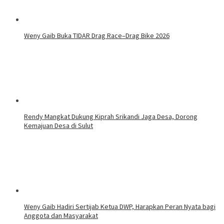
Weny Gaib Buka TIDAR Drag Race–Drag Bike 2026
Rendy Mangkat Dukung Kiprah Srikandi Jaga Desa, Dorong
Kemajuan Desa di Sulut
Weny Gaib Hadiri Sertijab Ketua DWP, Harapkan Peran Nyata bagi
Anggota dan Masyarakat