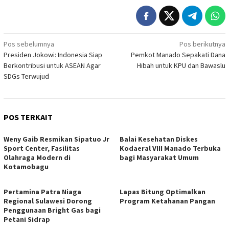
Navigasi
Pos sebelumnya
Pos berikutnya
Presiden Jokowi: Indonesia Siap
Pemkot Manado Sepakati Dana
pos
Berkontribusi untuk ASEAN Agar
Hibah untuk KPU dan Bawaslu
SDGs Terwujud
POS TERKAIT
Weny Gaib Resmikan Sipatuo Jr
Balai Kesehatan Diskes
Sport Center, Fasilitas
Kodaeral VIII Manado Terbuka
Olahraga Modern di
bagi Masyarakat Umum
Kotamobagu
Pertamina Patra Niaga
Lapas Bitung Optimalkan
Regional Sulawesi Dorong
Program Ketahanan Pangan
Penggunaan Bright Gas bagi
Petani Sidrap