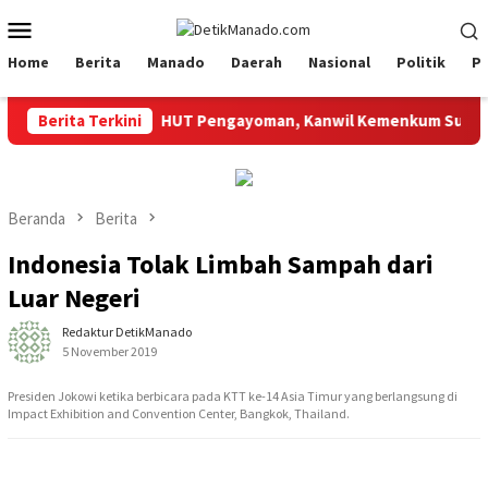
Loncat
Menu
ke
Mobile
konten
Home
Berita
Manado
Daerah
Nasional
Politik
P
 Sulut
Berita Terkini
HUT Pengayoman, Kanwil Kemenkum Sulut Gelar P
Beranda
Berita
Indonesia Tolak Limbah Sampah dari
Luar Negeri
Redaktur DetikManado
5 November 2019
Presiden Jokowi ketika berbicara pada KTT ke-14 Asia Timur yang berlangsung di
Impact Exhibition and Convention Center, Bangkok, Thailand.