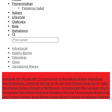
Pemerintahan
Pemprov Sulut
Hukum
Lifestyle
Olahraga
Bola
Humaniora
Advetorial
Indeks Berita
Teknologi
Opini
Jurnalisme Warga
Berita Terkini
Semarak HUT RI dan HUT Pengayoman di Bapelkum Bitung
‎Bapelkum
Bitung Berbagi, Semarak HUT ke-81 RI dan Hari Pengayoman ke-81
Balai
Kesehatan Diskes Kodaeral VIII Manado Terbuka bagi Masyarakat Umum
Pertamina Patra Niaga Regional Sulawesi Dorong Penggunaan Bright Gas
bagi Petani Sidrap
Lapas Bitung Optimalkan Program Ketahanan Pangan