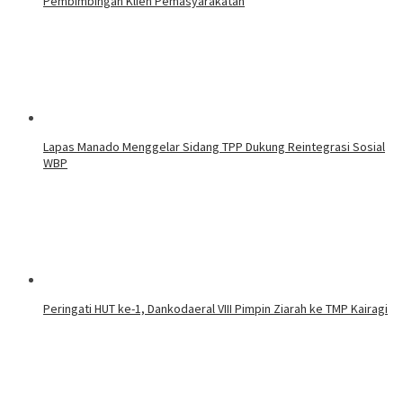
Pembimbingan Klien Pemasyarakatan
Lapas Manado Menggelar Sidang TPP Dukung Reintegrasi Sosial
WBP
Peringati HUT ke-1, Dankodaeral VIII Pimpin Ziarah ke TMP Kairagi