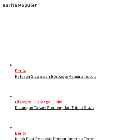
Berita Populer
Berita
Ratusan Siswa dari Berbagai Penjuru Indo…
Lifestyle
,
Olahraga
,
Opini
Dukungan Tirsani Rantung dari Tribun Sta…
Berita
Kisah Pilot Pesawat Tempur Amerika Terba…