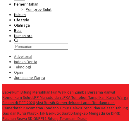
Pemerintahan
Pemprov Sulut
Hukum
Lifestyle
Olahraga
Bola
Humaniora
Advetorial
Indeks Berita
Teknologi
Opini
Jurnalisme Warga
Berita Terkini
Bapelkum Bitung Meriahkan Fun Walk dan Zumba Bersama Kanwil
Kemenkum Sulut
LPP Manado dan LPKA Tomohon Tampilkan Karya Warga
Binaan di TIFF 2026
Aksi Bersih Kemerdekaan Lapas Tondano dan
Pemerintah Kecamatan Tondano Timur
Pelaku Pencurian Belasan Tabung
Gas dan Kursi Plastik Tak Berkutik Saat Ditangkap
Mengadu ke DPRD,
Puluhan Siswa SD GUPPI 1 Bitung Terancam Diusir