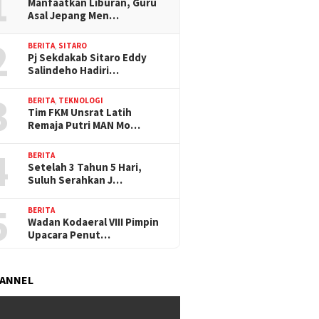
1
Manfaatkan Liburan, Guru
Asal Jepang Men…
2
BERITA
,
SITARO
Pj Sekdakab Sitaro Eddy
Salindeho Hadiri…
3
BERITA
,
TEKNOLOGI
Tim FKM Unsrat Latih
Remaja Putri MAN Mo…
4
BERITA
Setelah 3 Tahun 5 Hari,
Suluh Serahkan J…
5
BERITA
Wadan Kodaeral VIII Pimpin
Upacara Penut…
HANNEL