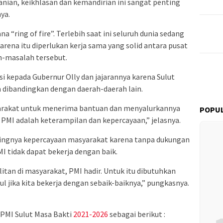
anian, keikhlasan dan kemandirian ini sangat penting
ya.
 “ring of fire”. Terlebih saat ini seluruh dunia sedang
rena itu diperlukan kerja sama yang solid antara pusat
h-masalah tersebut.
i kepada Gubernur Olly dan jajarannya karena Sulut
a dibandingkan dengan daerah-daerah lain.
arakat untuk menerima bantuan dan menyalurkannya
POPUL
MI adalah keterampilan dan kepercayaan,” jelasnya.
tingnya kepercayaan masyarakat karena tanpa dukungan
 tidak dapat bekerja dengan baik.
itan di masyarakat, PMI hadir. Untuk itu dibutuhkan
l jika kita bekerja dengan sebaik-baiknya,” pungkasnya.
PMI Sulut Masa Bakti
2021-2026
sebagai berikut :