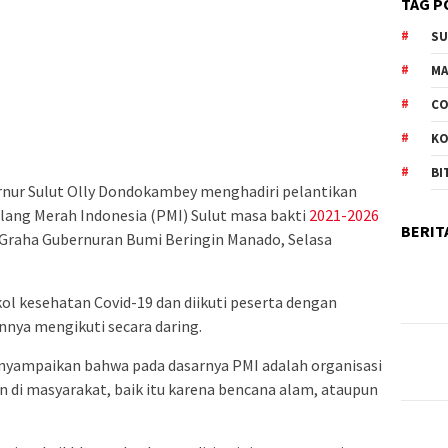
TAG P
S
M
CO
K
BI
nur Sulut Olly Dondokambey menghadiri pelantikan
ang Merah Indonesia (PMI) Sulut masa bakti
2021-2026
BERIT
 Graha Gubernuran Bumi Beringin Manado, Selasa
l kesehatan Covid-19 dan diikuti peserta dengan
nnya mengikuti secara daring.
nyampaikan bahwa pada dasarnya PMI adalah organisasi
n di masyarakat, baik itu karena bencana alam, ataupun