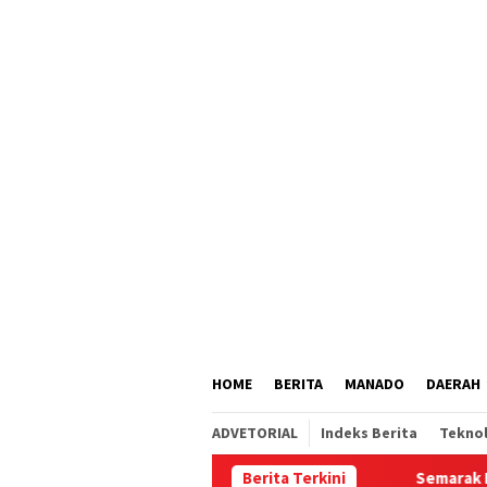
Loncat
tutup
ke
konten
HOME
BERITA
MANADO
DAERAH
ADVETORIAL
Indeks Berita
Tekno
Berita Terkini
Semarak HUT RI dan HU