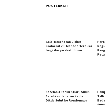
POS TERKAIT
Balai Kesehatan Diskes
Pert
Kodaeral VIII Manado Terbuka
Regi
bagi Masyarakat Umum
Peng
Peta
Setelah 3 Tahun 5 Hari, Suluh
Hamp
Serahkan Jabatan Kadis
TMMD
Dikda Sulut ke Rondonuwu
Beda
Sunar