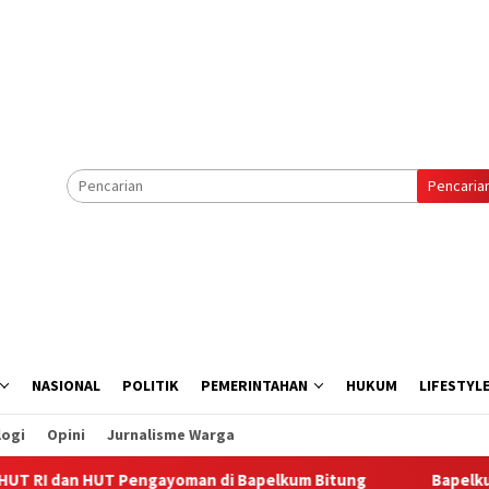
Pencaria
NASIONAL
POLITIK
PEMERINTAHAN
HUKUM
LIFESTYL
logi
Opini
Jurnalisme Warga
T Pengayoman di Bapelkum Bitung
‎Bapelkum Bitung Ber