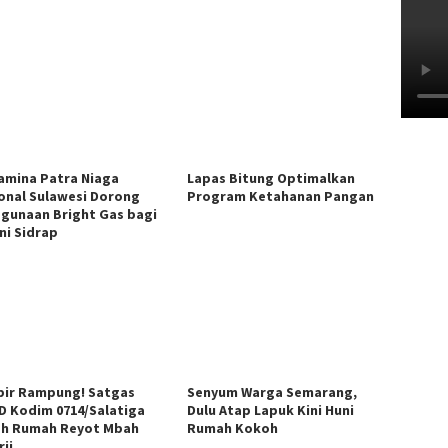
amina Patra Niaga
Lapas Bitung Optimalkan
onal Sulawesi Dorong
Program Ketahanan Pangan
gunaan Bright Gas bagi
ni Sidrap
ir Rampung! Satgas
Senyum Warga Semarang,
 Kodim 0714/Salatiga
Dulu Atap Lapuk Kini Huni
h Rumah Reyot Mbah
Rumah Kokoh
ji