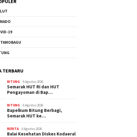
OPULER
ULUT
ANADO
VID-19
OTAMOBAGU
TUNG
A TERBARU
BITUNG
6 Agustus 2026
Semarak HUT RI dan HUT
Pengayoman di Bap…
BITUNG
6 Agustus 2026
‎Bapelkum Bitung Berbagi,
Semarak HUT ke…
BERITA
6 Agustus 2026
Balai Kesehatan Diskes Kodaeral