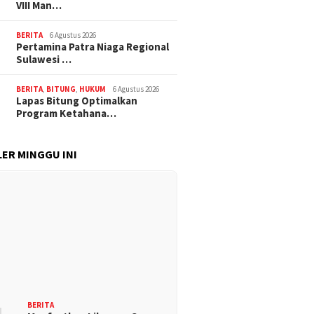
VIII Man…
BERITA
6 Agustus 2026
Pertamina Patra Niaga Regional
Sulawesi …
BERITA
,
BITUNG
,
HUKUM
6 Agustus 2026
Lapas Bitung Optimalkan
Program Ketahana…
ER MINGGU INI
BERITA