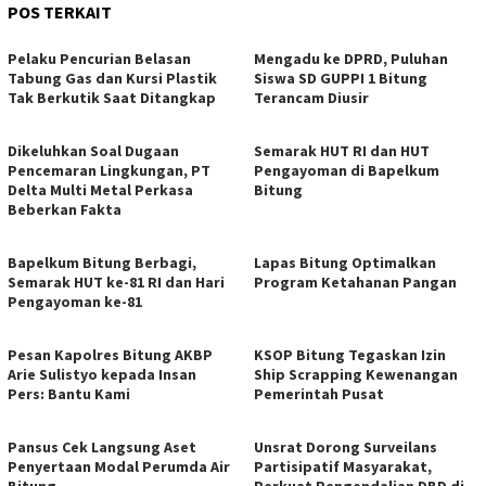
POS TERKAIT
Pelaku Pencurian Belasan
Mengadu ke DPRD, Puluhan
Tabung Gas dan Kursi Plastik
Siswa SD GUPPI 1 Bitung
Tak Berkutik Saat Ditangkap
Terancam Diusir
Dikeluhkan Soal Dugaan
Semarak HUT RI dan HUT
Pencemaran Lingkungan, PT
Pengayoman di Bapelkum
Delta Multi Metal Perkasa
Bitung
Beberkan Fakta
‎Bapelkum Bitung Berbagi,
Lapas Bitung Optimalkan
Semarak HUT ke-81 RI dan Hari
Program Ketahanan Pangan
Pengayoman ke-81
Pesan Kapolres Bitung AKBP
KSOP Bitung Tegaskan Izin
Arie Sulistyo kepada Insan
Ship Scrapping Kewenangan
Pers: Bantu Kami
Pemerintah Pusat
Pansus Cek Langsung Aset
Unsrat Dorong Surveilans
Penyertaan Modal Perumda Air
Partisipatif Masyarakat,