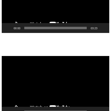
00:00
03:23
Pemutar
Video