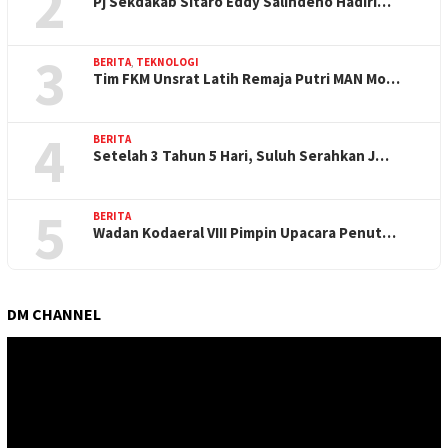
2
Pj Sekdakab Sitaro Eddy Salindeho Hadiri…
3
BERITA
,
TEKNOLOGI
Tim FKM Unsrat Latih Remaja Putri MAN Mo…
4
BERITA
Setelah 3 Tahun 5 Hari, Suluh Serahkan J…
5
BERITA
Wadan Kodaeral VIII Pimpin Upacara Penut…
DM CHANNEL
Pemutar
Video