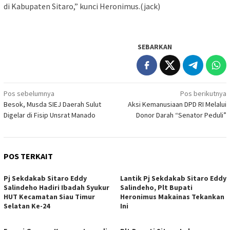
di Kabupaten Sitaro,” kunci Heronimus.(jack)
SEBARKAN
Navigasi
Pos sebelumnya
Pos berikutnya
Besok, Musda SIEJ Daerah Sulut
Aksi Kemanusiaan DPD RI Melalui
pos
Digelar di Fisip Unsrat Manado
Donor Darah “Senator Peduli”
POS TERKAIT
Pj Sekdakab Sitaro Eddy
Lantik Pj Sekdakab Sitaro Eddy
Salindeho Hadiri Ibadah Syukur
Salindeho, Plt Bupati
HUT Kecamatan Siau Timur
Heronimus Makainas Tekankan
Selatan Ke-24
Ini