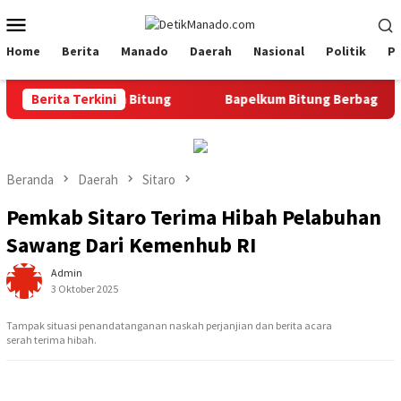
Loncat
Menu
ke
Mobile
konten
Home
Berita
Manado
Daerah
Nasional
Politik
P
 di Bapelkum Bitung
Berita Terkini
‎Bapelkum Bitung Berbagi, Semarak
Beranda
Daerah
Sitaro
Pemkab Sitaro Terima Hibah Pelabuhan
Sawang Dari Kemenhub RI
Admin
3 Oktober 2025
Tampak situasi penandatanganan naskah perjanjian dan berita acara
serah terima hibah.