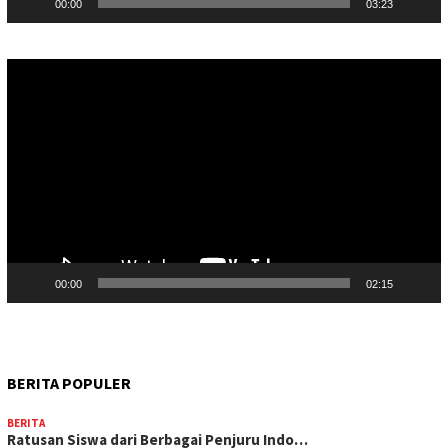
00:00
03:23
Pemutar
Video
00:00
02:15
BERITA POPULER
BERITA
Ratusan Siswa dari Berbagai Penjuru Indo…