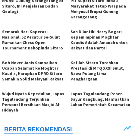
Erupsi Gunung Karangetang di
Plt Bupati Sitaro Imbau
Sitaro, Ini Penjelasan Badan
Masyarakat Tetap Waspada
Geologi
Menyusul Erupsi Gunung
Karangetang
Semarak Hari Koperasi
Sah Dilantik! Herry Bogar:
Nasional, 52 Pecatur Se-Sulut
Kepemimpinan Moghtar
Ramaikan Chess Open
Kaudis Adalah Amanah untuk
Tournament Dekopinda Sitaro
Rakyat dan Partai
Bob Nover Janis Sampaikan
Kafilah Sitaro Torehkan
Ucapan Selamat ke Moghtar
Prestasi di MTQ XXXI Sulut,
Kaudis, Harapkan DPRD Sitaro
Bawa Pulang Lima
Semakin Solid Melayani Rakyat
Penghargaan
Wujud Nyata Kepedulian, Lapas
Lapas Tagulandang Penen
Tagulandang Terjunkan
Sayur Kangkung, Manfaatkan
Personel Bersihkan Masjid Al-
Lahan Pemerintah Kecamatan
Hidayah