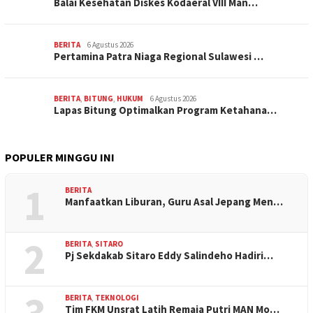
Balai Kesehatan Diskes Kodaeral VIII Man…
BERITA
6 Agustus 2026
Pertamina Patra Niaga Regional Sulawesi …
BERITA
,
BITUNG
,
HUKUM
6 Agustus 2026
Lapas Bitung Optimalkan Program Ketahana…
POPULER MINGGU INI
1
BERITA
Manfaatkan Liburan, Guru Asal Jepang Men…
2
BERITA
,
SITARO
Pj Sekdakab Sitaro Eddy Salindeho Hadiri…
3
BERITA
,
TEKNOLOGI
Tim FKM Unsrat Latih Remaja Putri MAN Mo…