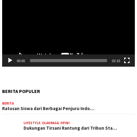
Video
00:00
02:15
BERITA POPULER
BERITA
Ratusan Siswa dari Berbagai Penjuru Indo…
LIFESTYLE
,
OLAHRAGA
,
OPINI
Dukungan Tirsani Rantung dari Tribun Sta…