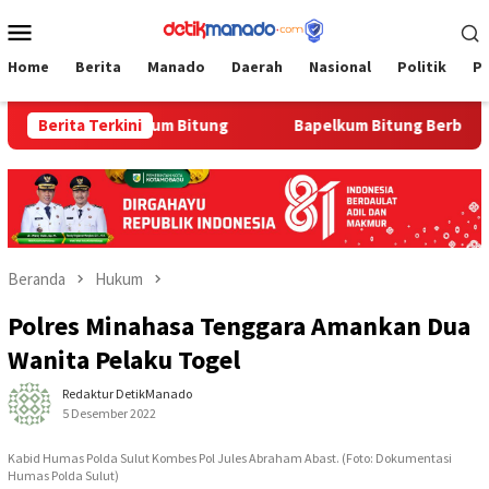
Loncat
Menu
ke
Mobile
konten
Home
Berita
Manado
Daerah
Nasional
Politik
P
man di Bapelkum Bitung
Berita Terkini
‎Bapelkum Bitung Berbagi, Sema
Beranda
Hukum
Polres Minahasa Tenggara Amankan Dua
Wanita Pelaku Togel
Redaktur DetikManado
5 Desember 2022
Kabid Humas Polda Sulut Kombes Pol Jules Abraham Abast. (Foto: Dokumentasi
Humas Polda Sulut)