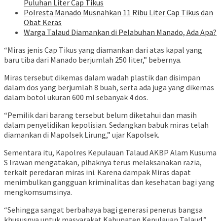
Puluhan Liter Cap Tikus
Polresta Manado Musnahkan 11 Ribu Liter Cap Tikus dan
Obat Keras
Warga Talaud Diamankan di Pelabuhan Manado, Ada Apa?
“Miras jenis Cap Tikus yang diamankan dari atas kapal yang
baru tiba dari Manado berjumlah 250 liter,” bebernya.
Miras tersebut dikemas dalam wadah plastik dan disimpan
dalam dos yang berjumlah 8 buah, serta ada juga yang dikemas
dalam botol ukuran 600 ml sebanyak 4 dos.
“Pemilik dari barang tersebut belum diketahui dan masih
dalam penyelidikan kepolisian. Sedangkan babuk miras telah
diamankan di Mapolsek Lirung,” ujar Kapolsek.
Sementara itu, Kapolres Kepulauan Talaud AKBP Alam Kusuma
S Irawan mengatakan, pihaknya terus melaksanakan razia,
terkait peredaran miras ini. Karena dampak Miras dapat
menimbulkan gangguan kriminalitas dan kesehatan bagi yang
mengkomsumsinya.
“Sehingga sangat berbahaya bagi generasi penerus bangsa
khususnya untuk masyarakat Kabupaten Kepulauan Talaud,”