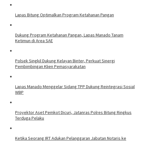
Lapas Bitung Optimalkan Program Ketahanan Pangan
Dukung Program Ketahanan Pangan, Lapas Manado Tanam
Ketimun di Area SAE
Polsek Singkil Dukung Kelayan Binter, Perkuat Sinergi
Pembimbingan Klien Pemasyarakatan
Lapas Manado Menggelar Sidang TPP Dukung Reintegrasi Sosial
WBP
Proyektor Aset Pemkot Dicuri, Jatanras Polres Bitung Ringkus
Terduga Pelaku
Ketika Seorang IRT Adukan Pelanggaran Jabatan Notaris ke