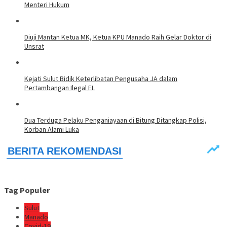
Menteri Hukum
Diuji Mantan Ketua MK, Ketua KPU Manado Raih Gelar Doktor di
Unsrat
Kejati Sulut Bidik Keterlibatan Pengusaha JA dalam
Pertambangan Ilegal EL
Dua Terduga Pelaku Penganiayaan di Bitung Ditangkap Polisi,
Korban Alami Luka
Tag Populer
Sulut
Manado
Covid-19