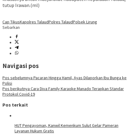
tutup Irawan.(ml)
Cap Tikus
Kapolres Talaud
Polres Talaud
Polsek Lirung
Sebarkan
Navigasi pos
Pos sebelumnya
Pacaran Hingga Hamil, Ayas Dilaporkan Ibu Bunga ke
Polisi
Pos berikutnya
Cara Diva Family Karaoke Manado Terapkan Standar
Protokol Covid-19
Pos terkait
HUT Pengayoman, Kanwil Kemenkum Sulut Gelar Pameran
Layanan Hukum Gratis