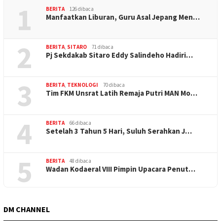
1
BERITA
126 dibaca
Manfaatkan Liburan, Guru Asal Jepang Men…
2
BERITA
,
SITARO
71 dibaca
Pj Sekdakab Sitaro Eddy Salindeho Hadiri…
3
BERITA
,
TEKNOLOGI
70 dibaca
Tim FKM Unsrat Latih Remaja Putri MAN Mo…
4
BERITA
66 dibaca
Setelah 3 Tahun 5 Hari, Suluh Serahkan J…
5
BERITA
48 dibaca
Wadan Kodaeral VIII Pimpin Upacara Penut…
DM CHANNEL