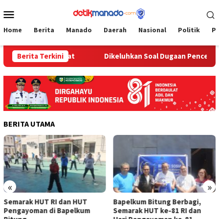
Loncat
Menu
ke
Mobile
konten
Home
Berita
Manado
Daerah
Nasional
Politik
P
a dan Masyarakat
Berita Terkini
Dikeluhkan Soal Dugaan Pencemaran Lin
BERITA UTAMA
«
»
Semarak HUT RI dan HUT
‎Bapelkum Bitung Berbagi,
Pengayoman di Bapelkum
Semarak HUT ke-81 RI dan