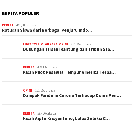
BERITA POPULER
BERITA
461,980 dibaca
Ratusan Siswa dari Berbagai Penjuru Indo…
LIFESTYLE
,
OLAHRAGA
,
OPINI
461,755 dibaca
Dukungan Tirsani Rantung dari Tribun Sta…
BERITA
459,139 dibaca
Kisah Pilot Pesawat Tempur Amerika Terba…
OPINI
121,250 dibaca
Dampak Pandemi Corona Terhadap Dunia Pen…
BERITA
58,436 dibaca
Kisah Aiptu Krisyantono, Lulus Seleksi C…