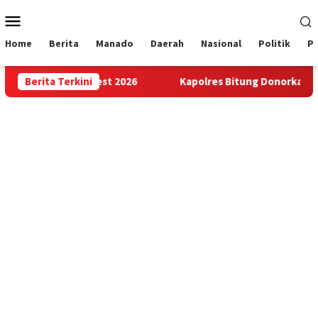
Loncat
Menu
ke
Mobile
konten
Home
Berita
Manado
Daerah
Nasional
Politik
P
r Merdeka Fest 2026
Berita Terkini
Kapolres Bitung Donorkan Darah, B