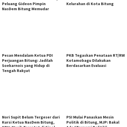
Peluang Gideon Pimpin
Kelurahan di Kota Bitung
NasDem Bitung Memudar
Pesan Mendalam Ketua PDI
PKB Tegaskan Penataan RT/RW
Perjuangan Bitung: Jadilah
Kotamobagu Dilakukan
Soekarnois yang Hidup di
Berdasarkan Evaluasi
Tengah Rakyat
Nori Supit Belum Tergeser dari
PSI Mulai Panaskan Mesin
Kursi Ketua NasDem Bitung,
Politik di Bitung, MJP: Bakal