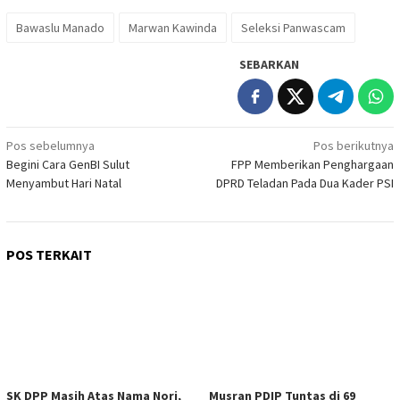
Bawaslu Manado
Marwan Kawinda
Seleksi Panwascam
SEBARKAN
Navigasi
Pos sebelumnya
Pos berikutnya
Begini Cara GenBI Sulut
FPP Memberikan Penghargaan
pos
Menyambut Hari Natal
DPRD Teladan Pada Dua Kader PSI
POS TERKAIT
SK DPP Masih Atas Nama Nori,
Musran PDIP Tuntas di 69