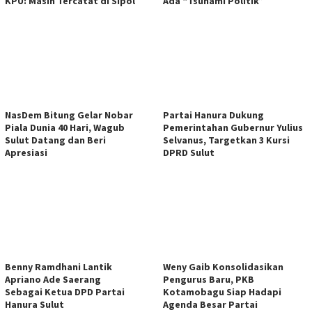
KPU: Masih Tercatat di Sipol
Ada “Tsunami Politik”
NasDem Bitung Gelar Nobar
Partai Hanura Dukung
Piala Dunia 40 Hari, Wagub
Pemerintahan Gubernur Yulius
Sulut Datang dan Beri
Selvanus, Targetkan 3 Kursi
Apresiasi
DPRD Sulut
Benny Ramdhani Lantik
Weny Gaib Konsolidasikan
Apriano Ade Saerang
Pengurus Baru, PKB
Sebagai Ketua DPD Partai
Kotamobagu Siap Hadapi
Hanura Sulut
Agenda Besar Partai