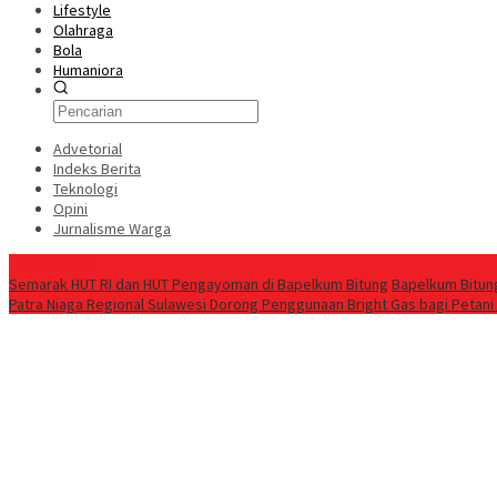
Lifestyle
Olahraga
Bola
Humaniora
Advetorial
Indeks Berita
Teknologi
Opini
Jurnalisme Warga
Berita Terkini
Semarak HUT RI dan HUT Pengayoman di Bapelkum Bitung
‎Bapelkum Bitun
Patra Niaga Regional Sulawesi Dorong Penggunaan Bright Gas bagi Petani