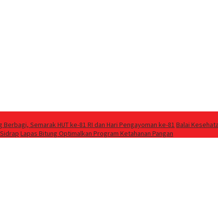
g Berbagi, Semarak HUT ke-81 RI dan Hari Pengayoman ke-81
Balai Kesehat
 Sidrap
Lapas Bitung Optimalkan Program Ketahanan Pangan