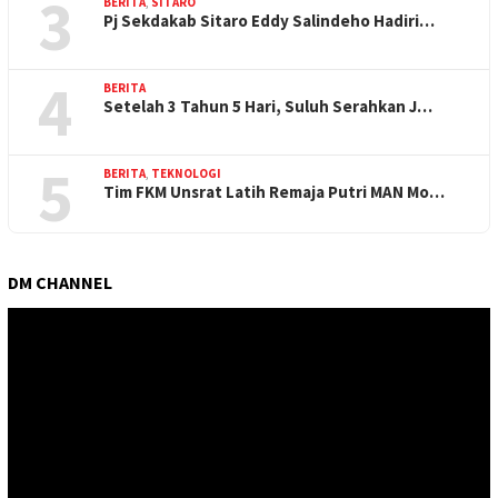
3
BERITA
,
SITARO
Pj Sekdakab Sitaro Eddy Salindeho Hadiri…
4
BERITA
Setelah 3 Tahun 5 Hari, Suluh Serahkan J…
5
BERITA
,
TEKNOLOGI
Tim FKM Unsrat Latih Remaja Putri MAN Mo…
DM CHANNEL
Pemutar
Video