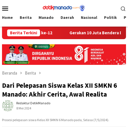
Loncat
Menu
ke
Mobile
konten
Home
Berita
Manado
Daerah
Nasional
Politik
P
re Nasional ke-12
Berita Terkini
Gerakan 10 Juta Bendera Digelar, We
Beranda
Berita
Dari Pelepasan Siswa Kelas XII SMKN 6
Manado: Akhir Cerita, Awal Realita
Redaktur DetikManado
8 Mei 2024
Prosesi pelepasan siswa Kelas XII SMKN 6 Manado pada, Selasa (7/5/2024).