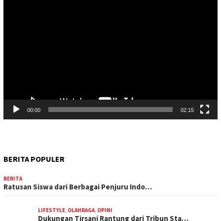
Pemutar
Video
00:00
02:15
BERITA POPULER
BERITA
Ratusan Siswa dari Berbagai Penjuru Indo…
LIFESTYLE
,
OLAHRAGA
,
OPINI
Dukungan Tirsani Rantung dari Tribun Sta…