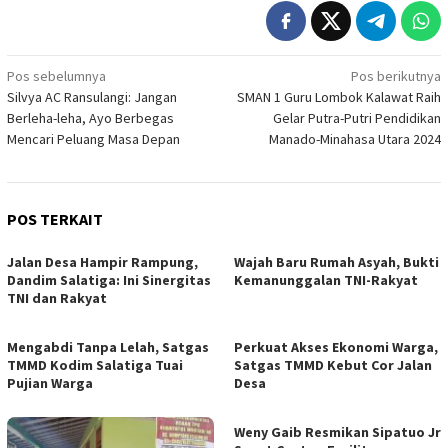
Navigasi
Pos sebelumnya
Pos berikutnya
Silvya AC Ransulangi: Jangan
SMAN 1 Guru Lombok Kalawat Raih
pos
Berleha-leha, Ayo Berbegas
Gelar Putra-Putri Pendidikan
Mencari Peluang Masa Depan
Manado-Minahasa Utara 2024
POS TERKAIT
Jalan Desa Hampir Rampung,
Wajah Baru Rumah Asyah, Bukti
Dandim Salatiga: Ini Sinergitas
Kemanunggalan TNI-Rakyat
TNI dan Rakyat
Mengabdi Tanpa Lelah, Satgas
Perkuat Akses Ekonomi Warga,
TMMD Kodim Salatiga Tuai
Satgas TMMD Kebut Cor Jalan
Pujian Warga
Desa
Weny Gaib Resmikan Sipatuo Jr