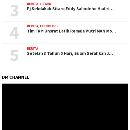
3
BERITA
,
SITARO
Pj Sekdakab Sitaro Eddy Salindeho Hadiri…
4
BERITA
,
TEKNOLOGI
Tim FKM Unsrat Latih Remaja Putri MAN Mo…
5
BERITA
Setelah 3 Tahun 5 Hari, Suluh Serahkan J…
DM CHANNEL
Pemutar
Video