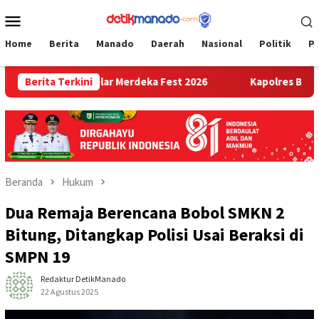
Loncat
Menu
ke
Mobile
konten
Home
Berita
Manado
Daerah
Nasional
Politik
P
Bitung Gelar Merdeka Fest 2026
Berita Terkini
Kapolres Bitung Donork
Beranda
Hukum
Dua Remaja Berencana Bobol SMKN 2
Bitung, Ditangkap Polisi Usai Beraksi di
SMPN 19
Redaktur DetikManado
22 Agustus 2025