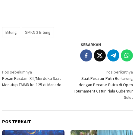
Bitung
SMKN 2 Bitung
SEBARKAN
Navigasi
Pos sebelumnya
Pos berikutnya
Pesan Kasdam XIII/Merdeka Saat
Saat Pecatur Putri Bertarung
pos
Menutup TMMD ke-125 di Manado
dengan Pecatur Putra di Open
Tournament Catur Piala Gubernur
Sulut
POS TERKAIT