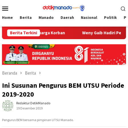
Loncat
Menu
ke
Mobile
konten
Home
Berita
Manado
Daerah
Nasional
Politik
P
ah Keluarga Korban
Berita Terkini
Weny Gaib Hadiri Pemakaman Korban
Beranda
Berita
Ini Susunan Pengurus BEM UTSU Periode
2019-2020
Redaktur DetikManado
19 Desember 2019
Pengurus BEM bersama pimpinan UTSU Manado.