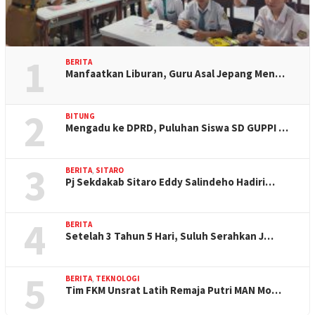
1
BERITA
Manfaatkan Liburan, Guru Asal Jepang Men…
2
BITUNG
Mengadu ke DPRD, Puluhan Siswa SD GUPPI …
3
BERITA
,
SITARO
Pj Sekdakab Sitaro Eddy Salindeho Hadiri…
4
BERITA
Setelah 3 Tahun 5 Hari, Suluh Serahkan J…
5
BERITA
,
TEKNOLOGI
Tim FKM Unsrat Latih Remaja Putri MAN Mo…