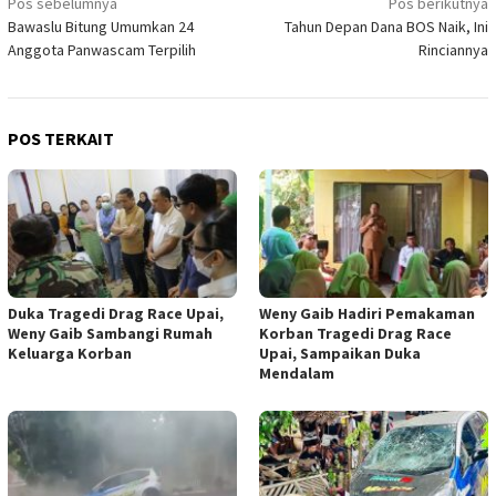
Navigasi
Pos sebelumnya
Pos berikutnya
Bawaslu Bitung Umumkan 24
Tahun Depan Dana BOS Naik, Ini
pos
Anggota Panwascam Terpilih
Rinciannya
POS TERKAIT
Duka Tragedi Drag Race Upai,
Weny Gaib Hadiri Pemakaman
Weny Gaib Sambangi Rumah
Korban Tragedi Drag Race
Keluarga Korban
Upai, Sampaikan Duka
Mendalam