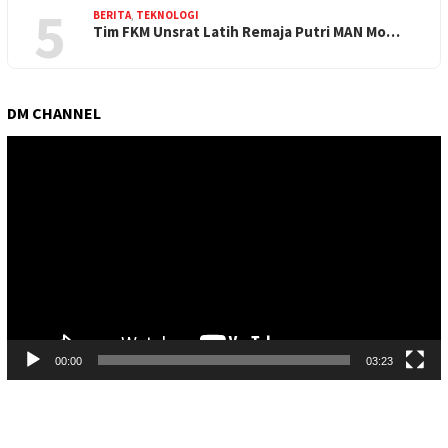
5
BERITA
,
TEKNOLOGI
Tim FKM Unsrat Latih Remaja Putri MAN Mo…
DM CHANNEL
Pemutar
Video
00:00
03:23