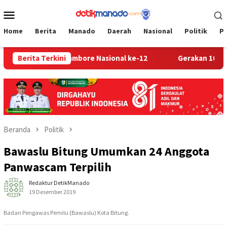
Loncat
Menu
ke
Mobile
konten
Home
Berita
Manado
Daerah
Nasional
Politik
P
gu Menuju Jambore Nasional ke-12
Berita Terkini
Gerakan 10 Juta Bend
Beranda
Politik
Bawaslu Bitung Umumkan 24 Anggota
Panwascam Terpilih
Redaktur DetikManado
19 Desember 2019
Badan Pengawas Pemilu (Bawaslu) Kota Bitung.