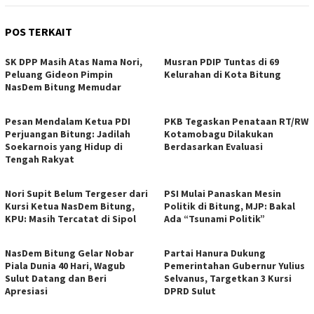
POS TERKAIT
SK DPP Masih Atas Nama Nori,
Musran PDIP Tuntas di 69
Peluang Gideon Pimpin
Kelurahan di Kota Bitung
NasDem Bitung Memudar
Pesan Mendalam Ketua PDI
PKB Tegaskan Penataan RT/RW
Perjuangan Bitung: Jadilah
Kotamobagu Dilakukan
Soekarnois yang Hidup di
Berdasarkan Evaluasi
Tengah Rakyat
Nori Supit Belum Tergeser dari
PSI Mulai Panaskan Mesin
Kursi Ketua NasDem Bitung,
Politik di Bitung, MJP: Bakal
KPU: Masih Tercatat di Sipol
Ada “Tsunami Politik”
NasDem Bitung Gelar Nobar
Partai Hanura Dukung
Piala Dunia 40 Hari, Wagub
Pemerintahan Gubernur Yulius
Sulut Datang dan Beri
Selvanus, Targetkan 3 Kursi
Apresiasi
DPRD Sulut