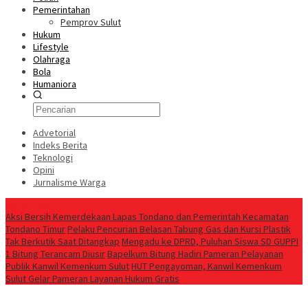
Pemerintahan
Pemprov Sulut
Hukum
Lifestyle
Olahraga
Bola
Humaniora
Advetorial
Indeks Berita
Teknologi
Opini
Jurnalisme Warga
Berita Terkini
Aksi Bersih Kemerdekaan Lapas Tondano dan Pemerintah Kecamatan
Tondano Timur
Pelaku Pencurian Belasan Tabung Gas dan Kursi Plastik
Tak Berkutik Saat Ditangkap
Mengadu ke DPRD, Puluhan Siswa SD GUPPI
1 Bitung Terancam Diusir
‎Bapelkum Bitung Hadiri Pameran Pelayanan
Publik Kanwil Kemenkum Sulut
HUT Pengayoman, Kanwil Kemenkum
Sulut Gelar Pameran Layanan Hukum Gratis