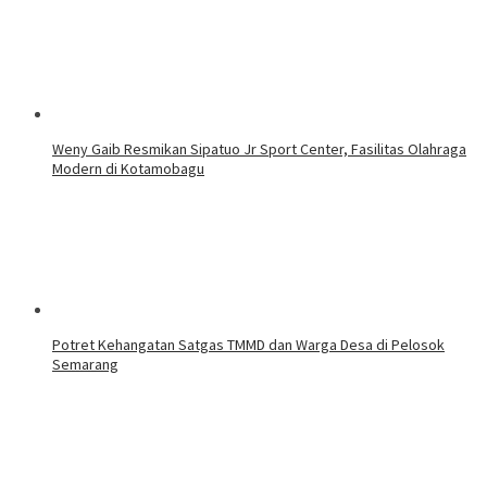
Weny Gaib Resmikan Sipatuo Jr Sport Center, Fasilitas Olahraga
Modern di Kotamobagu
Potret Kehangatan Satgas TMMD dan Warga Desa di Pelosok
Semarang