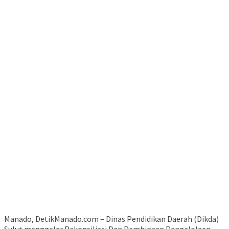
Manado, DetikManado.com – Dinas Pendidikan Daerah (Dikda)
Sulut menggelar Rekonsiliasi Dan Pembinaan Pengelolaan