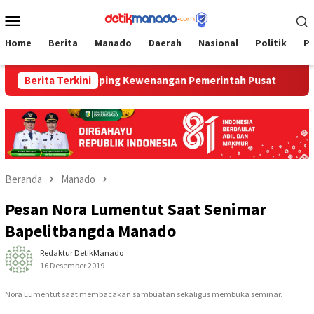
Loncat
Menu
ke
Mobile
konten
Home
Berita
Manado
Daerah
Nasional
Politik
P
zin Ship Scrapping Kewenangan Pemerintah Pusat
Berita Terkini
Beranda
Manado
Pesan Nora Lumentut Saat Senimar
Bapelitbangda Manado
Redaktur DetikManado
16 Desember 2019
Nora Lumentut saat membacakan sambuatan sekaligus membuka seminar.