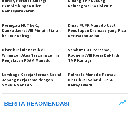
Binter, Perkuat Sinergi
Sidang TPP Dukung
Pembimbingan Klien
Reintegrasi Sosial WBP
Pemasyarakatan
Peringati HUT ke-1,
Dinas PUPR Manado Usut
Dankodaeral VIII Pimpin Ziarah
Penutupan Drainase yang Picu
ke TMP Kairagi
Kerusakan Jalan
Distribusi Air Bersih di
Sambut HUT Pertama,
Winangun Atas Terganggu, Ini
Kodaeral VIII Kerja Bakti di
Penjelasan PDAM Manado
TMP Kairagi
Lembaga Kesejahteraan Sosial
Polresta Manado Pantau
Jepang Kerjasama dengan
Distribusi Solar di SPBU
SMKN 6 Manado
Kairagi Weru