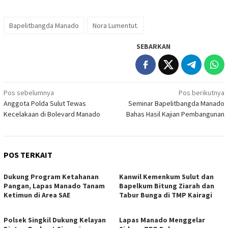
Bapelitbangda Manado
Nora Lumentut.
SEBARKAN
Navigasi
Pos sebelumnya
Pos berikutnya
Anggota Polda Sulut Tewas
Seminar Bapelitbangda Manado
pos
Kecelakaan di Bolevard Manado
Bahas Hasil Kajian Pembangunan
POS TERKAIT
Dukung Program Ketahanan
‎Kanwil Kemenkum Sulut dan
Pangan, Lapas Manado Tanam
Bapelkum Bitung Ziarah dan
Ketimun di Area SAE
Tabur Bunga di TMP Kairagi
Polsek Singkil Dukung Kelayan
Lapas Manado Menggelar