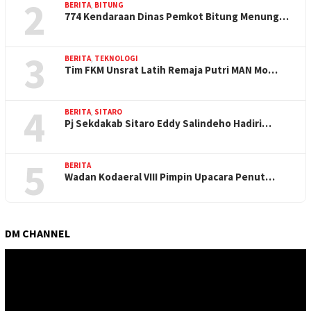
2
BERITA
,
BITUNG
774 Kendaraan Dinas Pemkot Bitung Menung…
3
BERITA
,
TEKNOLOGI
Tim FKM Unsrat Latih Remaja Putri MAN Mo…
4
BERITA
,
SITARO
Pj Sekdakab Sitaro Eddy Salindeho Hadiri…
5
BERITA
Wadan Kodaeral VIII Pimpin Upacara Penut…
DM CHANNEL
Pemutar
Video