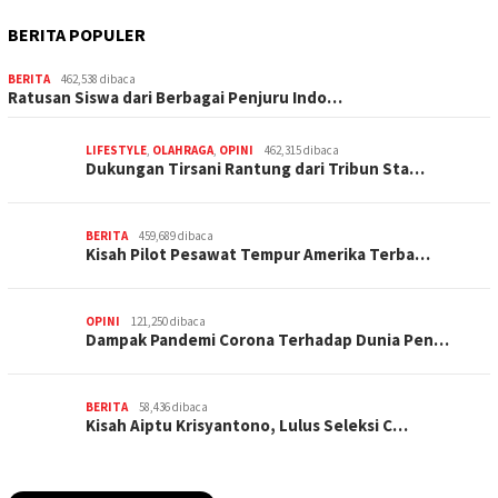
BERITA POPULER
BERITA
462,538 dibaca
Ratusan Siswa dari Berbagai Penjuru Indo…
LIFESTYLE
,
OLAHRAGA
,
OPINI
462,315 dibaca
Dukungan Tirsani Rantung dari Tribun Sta…
BERITA
459,689 dibaca
Kisah Pilot Pesawat Tempur Amerika Terba…
OPINI
121,250 dibaca
Dampak Pandemi Corona Terhadap Dunia Pen…
BERITA
58,436 dibaca
Kisah Aiptu Krisyantono, Lulus Seleksi C…