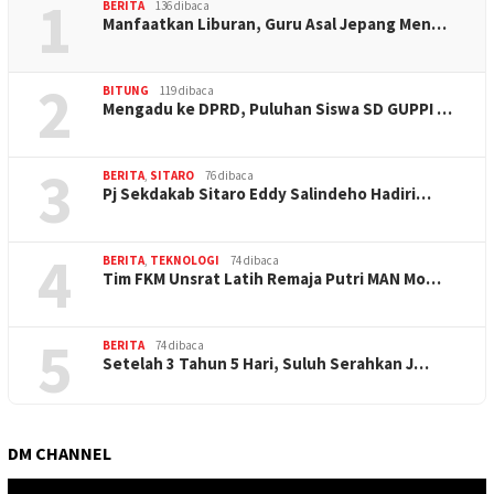
1
BERITA
136 dibaca
Manfaatkan Liburan, Guru Asal Jepang Men…
2
BITUNG
119 dibaca
Mengadu ke DPRD, Puluhan Siswa SD GUPPI …
3
BERITA
,
SITARO
76 dibaca
Pj Sekdakab Sitaro Eddy Salindeho Hadiri…
4
BERITA
,
TEKNOLOGI
74 dibaca
Tim FKM Unsrat Latih Remaja Putri MAN Mo…
5
BERITA
74 dibaca
Setelah 3 Tahun 5 Hari, Suluh Serahkan J…
DM CHANNEL
Pemutar