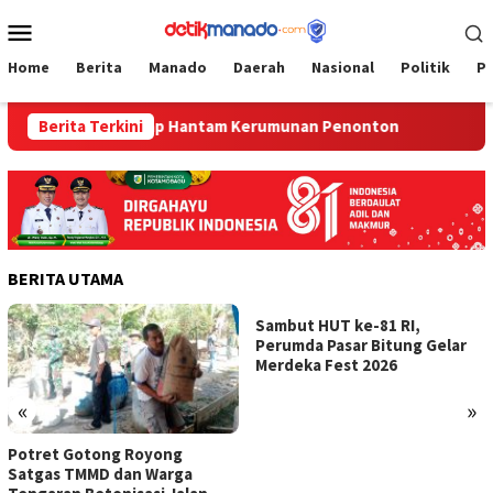
Loncat
Menu
ke
Mobile
konten
Home
Berita
Manado
Daerah
Nasional
Politik
P
n Upai, Mobil Balap Hantam Kerumunan Penonton
Berita Terkini
Potret 
BERITA UTAMA
Sambut HUT ke-81 RI,
Perumda Pasar Bitung Gelar
Merdeka Fest 2026
«
»
Potret Gotong Royong
Satgas TMMD dan Warga