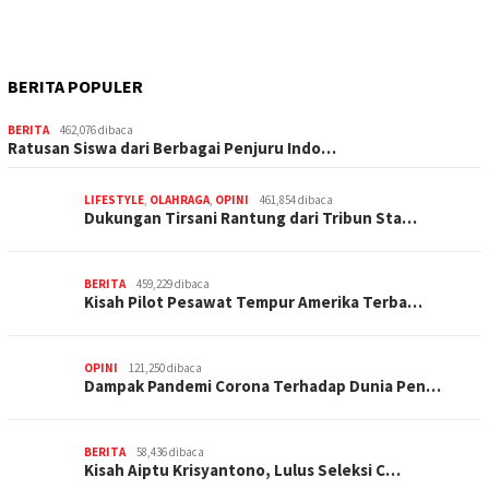
BERITA POPULER
BERITA
462,076 dibaca
Ratusan Siswa dari Berbagai Penjuru Indo…
LIFESTYLE
,
OLAHRAGA
,
OPINI
461,854 dibaca
Dukungan Tirsani Rantung dari Tribun Sta…
BERITA
459,229 dibaca
Kisah Pilot Pesawat Tempur Amerika Terba…
OPINI
121,250 dibaca
Dampak Pandemi Corona Terhadap Dunia Pen…
BERITA
58,436 dibaca
Kisah Aiptu Krisyantono, Lulus Seleksi C…