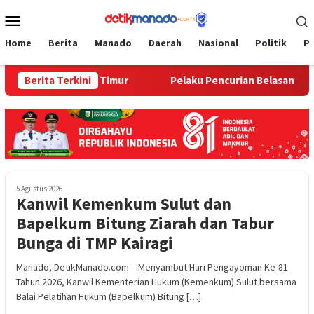
Loncat
Menu
ke
Mobile
konten
Home
Berita
Manado
Daerah
Nasional
Politik
P
matan Tondano Timur
Berita Terkini
Pelaku Pencurian Belasan Tabung G
5 Agustus 2026
‎Kanwil Kemenkum Sulut dan
Bapelkum Bitung Ziarah dan Tabur
Bunga di TMP Kairagi
Manado, DetikManado.com – Menyambut Hari Pengayoman Ke-81
Tahun 2026, Kanwil Kementerian Hukum (Kemenkum) Sulut bersama
Balai Pelatihan Hukum (Bapelkum) Bitung […]