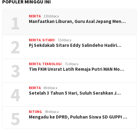
POPULER MINGGU INI
1
BERITA
133 dibaca
Manfaatkan Liburan, Guru Asal Jepang Men…
2
BERITA
,
SITARO
72 dibaca
Pj Sekdakab Sitaro Eddy Salindeho Hadiri…
3
BERITA
,
TEKNOLOGI
71 dibaca
Tim FKM Unsrat Latih Remaja Putri MAN Mo…
4
BERITA
69 dibaca
Setelah 3 Tahun 5 Hari, Suluh Serahkan J…
5
BITUNG
49 dibaca
Mengadu ke DPRD, Puluhan Siswa SD GUPPI …