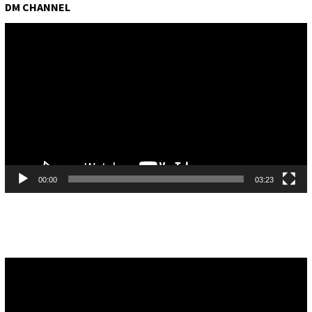
DM CHANNEL
Pemutar
Video
00:00
03:23
Pemutar
Video