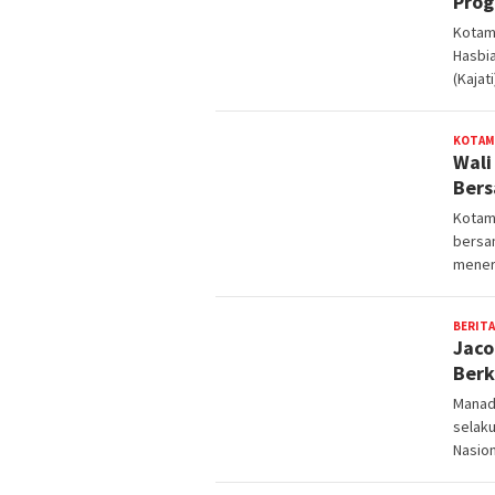
Prog
Kotam
Hasbi
(Kajat
KOTAM
Wali
Ber
Kotam
bersa
mener
BERITA
Jaco
Berk
Manado
selak
Nasion