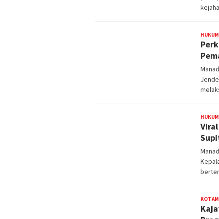
kejaha
HUKUM
Perk
Pema
Manado
Jender
melak
HUKUM
Vira
Supi
Manad
Kepala
berte
KOTAM
Kaja