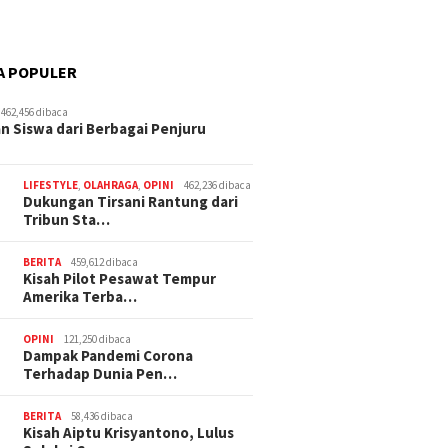
A POPULER
462,456 dibaca
n Siswa dari Berbagai Penjuru
LIFESTYLE
,
OLAHRAGA
,
OPINI
462,236 dibaca
Dukungan Tirsani Rantung dari
Tribun Sta…
BERITA
459,612 dibaca
Kisah Pilot Pesawat Tempur
Amerika Terba…
OPINI
121,250 dibaca
Dampak Pandemi Corona
Terhadap Dunia Pen…
BERITA
58,436 dibaca
Kisah Aiptu Krisyantono, Lulus