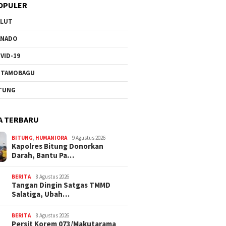
OPULER
ULUT
ANADO
VID-19
OTAMOBAGU
TUNG
A TERBARU
BITUNG
,
HUMANIORA
9 Agustus 2026
Kapolres Bitung Donorkan
Darah, Bantu Pa…
BERITA
8 Agustus 2026
Tangan Dingin Satgas TMMD
Salatiga, Ubah…
BERITA
8 Agustus 2026
Persit Korem 073/Makutarama