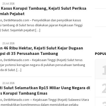
Redaktur
23 Juli 2026
 Kasus Korupsi Tambang, Kejati Sulut Periksa
DetikManado
mlah Pejabat
o, DetikManado.com – Penyelidikan dan penyidikan kasus
i tambang di Sulut terus dilakukan jajaran Kejaksaan Tinggi
i) Sulut. Sejumlah pejabat […]
Redaktur
23 Juli 2026
n 46 Ribu Hektar, Kejati Sulut Kejar Dugaan
DetikManado
psi di 35 Perusahaan Tambang
POPUL
, DetikManado.com – Kejaksaan Tinggi (Kejati) Sulut terus
jar potensi kerugian negara di puluhan perusahaan tambang
da di Sulut. […]
Redaktur
22 Juli 2026
ti Sulut Selamatkan Rp15 Miliar Uang Negara di
DetikManado
s Korupsi Tambang Emas
, DetikManado.com — Kejaksaan Tinggi (Kejati) Sulawesi Utara
t) membuktikan komitmennya dalam memiskinkan pelaku