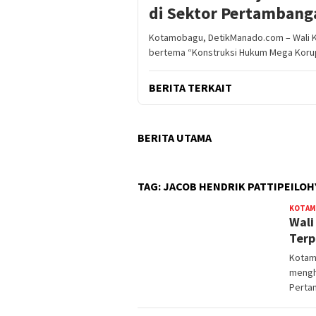
di Sektor Pertambang
Kotamobagu, DetikManado.com – Wali 
bertema “Konstruksi Hukum Mega Korup
BERITA TERKAIT
BERITA UTAMA
TAG:
JACOB HENDRIK PATTIPEILOH
KOTAM
Wali
Terp
Kotam
mengh
Perta