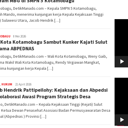
ram MBG di SMPN 5 Kotamobagu
obagu, DetikManado.com – Kepala SMPN 5 Kotamobagu,
ah Mando, menerima kunjungan kerja Kepala Kejaksaan Tinggi
i) Sulawesi Utara, Jacob Hendrik […]
Pemuta
Video
OBAGU
Redaktur
8 Mei 2026
 Kota Kotamobagu Sambut Kunker Kajati Sulut
DetikManado
sama ABPEDNAS
obagu, DetikManado.com – Wali Kota Kotamobagu, Weny Gaib,
ma Wakil Wali Kota Kotamobagu, Rendy Virgiawan Mangkat,
ima kunjungan kerja Kepala […]
Pemuta
,
HUKUM
Redaktur
21 April 2026
Video
b Hendrik Pattipeilohy: Kejaksaan dan Abpedsi
DetikManado
olaborasi Awasi Program Strategis Desa
, DetikManado.com – Kepala Kejaksaan Tinggi (Kejati) Sulut
u Ketua Dewan Penasehat Asosiasi Badan Permusyawaratan Desa
al (Abpednas ) Provinsi […]