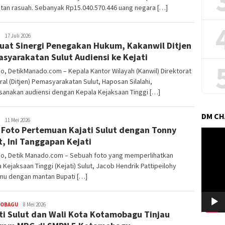
tan rasuah. Sebanyak Rp15.040.570.446 uang negara […]
Redaktur
17 Juli 2026
uat Sinergi Penegakan Hukum, Kakanwil Ditjen
DetikManado
syarakatan Sulut Audiensi ke Kejati
, DetikManado.com – Kepala Kantor Wilayah (Kanwil) Direktorat
al (Ditjen) Pemasyarakatan Sulut, Haposan Silalahi,
sanakan audiensi dengan Kepala Kejaksaan Tinggi […]
DM C
Redaktur
11 Mei 2026
l Foto Pertemuan Kajati Sulut dengan Tonny
DetikManado
Pemuta
t, Ini Tanggapan Kejati
Video
o, Detik Manado.com – Sebuah foto yang memperlihatkan
 Kejaksaan Tinggi (Kejati) Sulut, Jacob Hendrik Pattipeilohy
mu dengan mantan Bupati […]
OBAGU
Redaktur
8 Mei 2026
ti Sulut dan Wali Kota Kotamobagu Tinjau
DetikManado