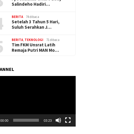
3
Salindeho Hadiri…
4
BERITA
74 dibaca
Setelah 3 Tahun 5 Hari,
Suluh Serahkan J…
5
BERITA
,
TEKNOLOGI
71 dibaca
Tim FKM Unsrat Latih
Remaja Putri MAN Mo…
HANNEL
r
00:00
03:23