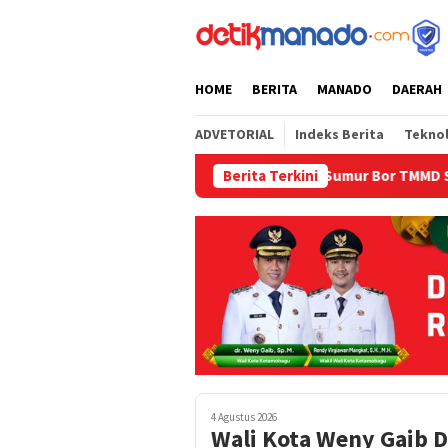
Loncat
tutup
ke
konten
HOME
BERITA
MANADO
DAERAH
ADVETORIAL
Indeks Berita
Tekno
rem 073/Makutarama Tinjau Langsung Sumur Bor TMMD Salatiga
Berita Terkini
4 Agustus 2026
Wali Kota Weny Gaib