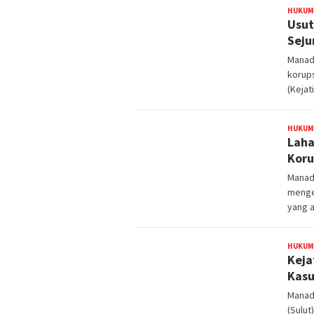
HUKUM
Usut
Seju
Manad
korups
(Kejat
HUKUM
Laha
Koru
Manado
menge
yang a
HUKUM
Keja
Kasu
Manado
(Sulu