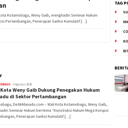
TAG P
an
S
Kota Kotamobagu, Weny Gaib, menghadiri Seminar Hukum
si Pertambangan, Penerapan Sanksi Kumulatif […]
M
CO
K
BI
BERIT
Y
OBAGU
Redaktur
4 Agustus 2026
 Kota Weny Gaib Dukung Penegakan Hukum
DetikManado
adu di Sektor Pertambangan
obagu, DetikManado.com – Wali Kota Kotamobagu, Weny Gaib,
adiri Seminar Hukum bertema “Konstruksi Hukum Mega Korupsi
mbangan, Penerapan Sanksi Kumulatif […]