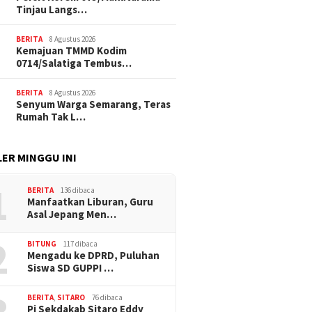
Tinjau Langs…
BERITA
8 Agustus 2026
Kemajuan TMMD Kodim
0714/Salatiga Tembus…
BERITA
8 Agustus 2026
Senyum Warga Semarang, Teras
Rumah Tak L…
ER MINGGU INI
1
BERITA
136 dibaca
Manfaatkan Liburan, Guru
Asal Jepang Men…
2
BITUNG
117 dibaca
Mengadu ke DPRD, Puluhan
Siswa SD GUPPI …
BERITA
,
SITARO
76 dibaca
Pj Sekdakab Sitaro Eddy