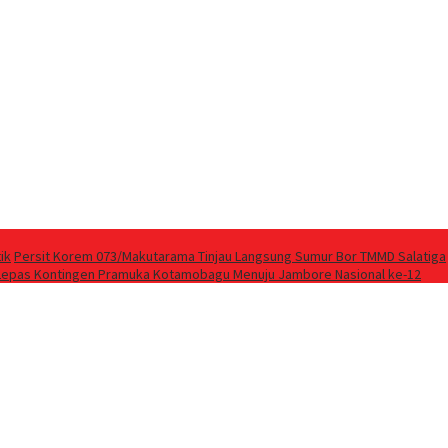
ik
Persit Korem 073/Makutarama Tinjau Langsung Sumur Bor TMMD Salatiga
Lepas Kontingen Pramuka Kotamobagu Menuju Jambore Nasional ke-12