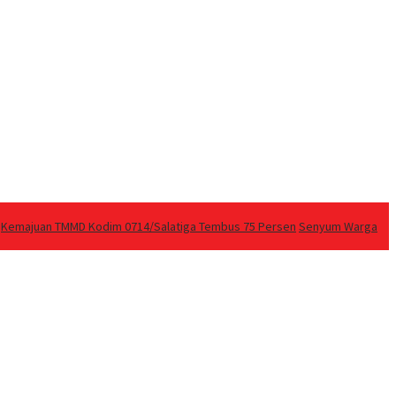
Kemajuan TMMD Kodim 0714/Salatiga Tembus 75 Persen
Senyum Warga