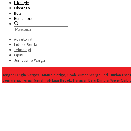
Lifestyle
Olahraga
Bola
Humaniora
Advetorial
Indeks Berita
Teknologi
Opini
Jurnalisme Warga
Berita Terkini
Tangan Dingin Satgas TMMD Salatiga, Ubah Rumah Warga Jadi Hunian Estet
Semarang, Teras Rumah Tak Lagi Becek, Harapan Baru Dimulai
Weny Gaib 