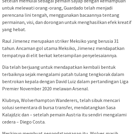
Setelah memulai sebagai pemain sayap dengan kemampuan
untuk melewati orang-orang, Guardado telah menjadi
perencana lini tengah, menggunakan bacaannya tentang
permainan, visi, dan dorongan untuk menghasilkan efek kreatif
yang hebat.
Raul Jimenez merupakan striker Meksiko yang berusia 31
tahun. Ancaman gol utama Meksiko, Jimenez mendapatkan
tempatnya di elit berkat keterampilan penyelesaiannya.
Dia telah berjuang untuk mendapatkan kembali bentuk
terbaiknya sejak mengalami patah tulang tengkorak dalam
bentrokan kepala dengan David Luiz dalam pertandingan Liga
Premier November 2020 melawan Arsenal.
Klubnya, Wolverhampton Wanderers, telah sibuk mencari
solusi sementara di bursa transfer, mendatangkan Sasa
Kalajdzic dan – setelah pemain Austria itu sendiri mengalami
cedera – Diego Costa.
Meskipun membuat penandatanganan itu, Wolves masih