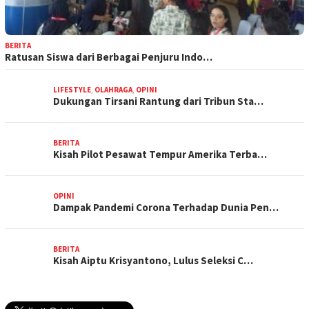
BERITA
Ratusan Siswa dari Berbagai Penjuru Indo…
LIFESTYLE
,
OLAHRAGA
,
OPINI
Dukungan Tirsani Rantung dari Tribun Sta…
BERITA
Kisah Pilot Pesawat Tempur Amerika Terba…
OPINI
Dampak Pandemi Corona Terhadap Dunia Pen…
BERITA
Kisah Aiptu Krisyantono, Lulus Seleksi C…