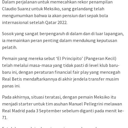
Dalam perjalanan untuk memecahkan rekor penampilan
Claudio Suarez untuk Meksiko, sang gelandang telah
mengumumkan bahwa ia akan pensiun dari sepak bola
internasional setelah Qatar 2022.
Sosok yang sangat berpengaruh di dalam dan di luar lapangan,
ia memainkan peran penting dalam mendukung keputusan
pelatih.
Pemain yang mereka sebut ‘El Principito’ (Pangeran Kecil)
telah melalui masa-masa yang tidak pasti di level klub baru-
baru ini, dengan peraturan financial fair play yang mencegah
Real Betis mendaftarkannya di akhir jendela transfer musim
panas ini.
Pada akhirnya, situasi teratasi, dengan pemain Meksiko itu
menjadi starter untuk tim asuhan Manuel Pellegrini melawan
Real Madrid pada 3 September sebelum diganti pada menit ke-
71.