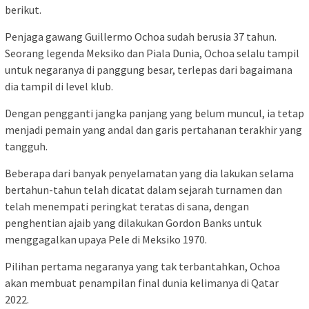
berikut.
Penjaga gawang Guillermo Ochoa sudah berusia 37 tahun.
Seorang legenda Meksiko dan Piala Dunia, Ochoa selalu tampil
untuk negaranya di panggung besar, terlepas dari bagaimana
dia tampil di level klub.
Dengan pengganti jangka panjang yang belum muncul, ia tetap
menjadi pemain yang andal dan garis pertahanan terakhir yang
tangguh.
Beberapa dari banyak penyelamatan yang dia lakukan selama
bertahun-tahun telah dicatat dalam sejarah turnamen dan
telah menempati peringkat teratas di sana, dengan
penghentian ajaib yang dilakukan Gordon Banks untuk
menggagalkan upaya Pele di Meksiko 1970.
Pilihan pertama negaranya yang tak terbantahkan, Ochoa
akan membuat penampilan final dunia kelimanya di Qatar
2022.