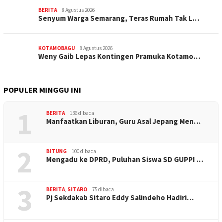
BERITA
8 Agustus 2026
Senyum Warga Semarang, Teras Rumah Tak L…
KOTAMOBAGU
8 Agustus 2026
Weny Gaib Lepas Kontingen Pramuka Kotamo…
POPULER MINGGU INI
1
BERITA
136 dibaca
Manfaatkan Liburan, Guru Asal Jepang Men…
2
BITUNG
100 dibaca
Mengadu ke DPRD, Puluhan Siswa SD GUPPI …
3
BERITA
,
SITARO
75 dibaca
Pj Sekdakab Sitaro Eddy Salindeho Hadiri…