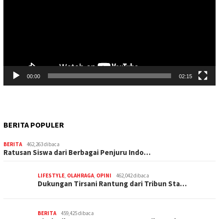
00:00
02:15
BERITA POPULER
BERITA
462,263 dibaca
Ratusan Siswa dari Berbagai Penjuru Indo…
LIFESTYLE
,
OLAHRAGA
,
OPINI
462,042 dibaca
Dukungan Tirsani Rantung dari Tribun Sta…
BERITA
459,425 dibaca