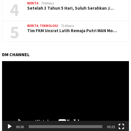
4
BERITA
73 dibaca
Setelah 3 Tahun 5 Hari, Suluh Serahkan J…
5
BERITA
,
TEKNOLOGI
71 dibaca
Tim FKM Unsrat Latih Remaja Putri MAN Mo…
DM CHANNEL
Pemutar
Video
00:00
03:23