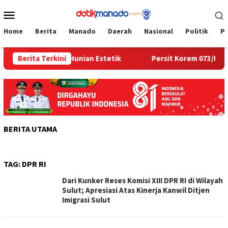
Loncat
Menu
ke
Mobile
konten
Home
Berita
Manado
Daerah
Nasional
Politik
P
ah Warga Jadi Hunian Estetik
Berita Terkini
Persit Korem 073/Makutar
BERITA UTAMA
TAG:
DPR RI
Dari Kunker Reses Komisi XIII DPR RI di Wilayah
Sulut; Apresiasi Atas Kinerja Kanwil Ditjen
Imigrasi Sulut