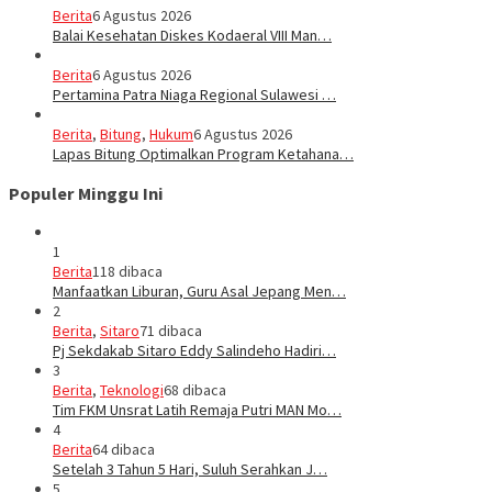
Berita
6 Agustus 2026
Balai Kesehatan Diskes Kodaeral VIII Man…
Berita
6 Agustus 2026
Pertamina Patra Niaga Regional Sulawesi …
Berita
,
Bitung
,
Hukum
6 Agustus 2026
Lapas Bitung Optimalkan Program Ketahana…
Populer Minggu Ini
1
Berita
118 dibaca
Manfaatkan Liburan, Guru Asal Jepang Men…
2
Berita
,
Sitaro
71 dibaca
Pj Sekdakab Sitaro Eddy Salindeho Hadiri…
3
Berita
,
Teknologi
68 dibaca
Tim FKM Unsrat Latih Remaja Putri MAN Mo…
4
Berita
64 dibaca
Setelah 3 Tahun 5 Hari, Suluh Serahkan J…
5