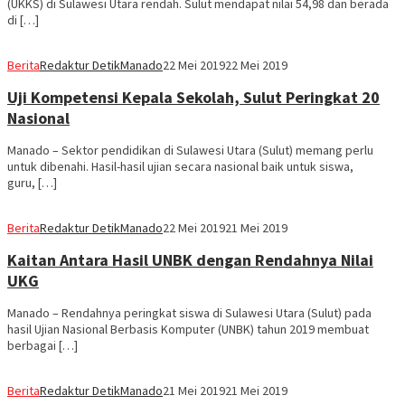
(UKKS) di Sulawesi Utara rendah. Sulut mendapat nilai 54,98 dan berada
di […]
Berita
Redaktur DetikManado
22 Mei 2019
22 Mei 2019
Uji Kompetensi Kepala Sekolah, Sulut Peringkat 20
Nasional
Manado – Sektor pendidikan di Sulawesi Utara (Sulut) memang perlu
untuk dibenahi. Hasil-hasil ujian secara nasional baik untuk siswa,
guru, […]
Berita
Redaktur DetikManado
22 Mei 2019
21 Mei 2019
Kaitan Antara Hasil UNBK dengan Rendahnya Nilai
UKG
Manado – Rendahnya peringkat siswa di Sulawesi Utara (Sulut) pada
hasil Ujian Nasional Berbasis Komputer (UNBK) tahun 2019 membuat
berbagai […]
Berita
Redaktur DetikManado
21 Mei 2019
21 Mei 2019