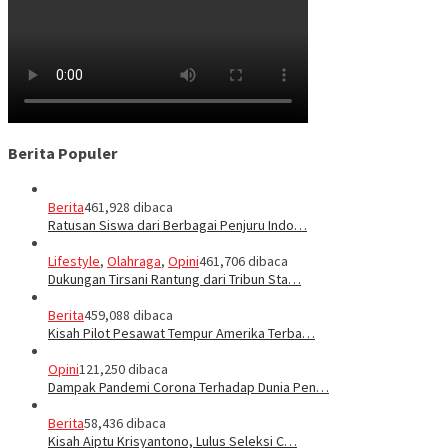
Berita Populer
Berita
461,928 dibaca
Ratusan Siswa dari Berbagai Penjuru Indo…
Lifestyle
,
Olahraga
,
Opini
461,706 dibaca
Dukungan Tirsani Rantung dari Tribun Sta…
Berita
459,088 dibaca
Kisah Pilot Pesawat Tempur Amerika Terba…
Opini
121,250 dibaca
Dampak Pandemi Corona Terhadap Dunia Pen…
Berita
58,436 dibaca
Kisah Aiptu Krisyantono, Lulus Seleksi C…