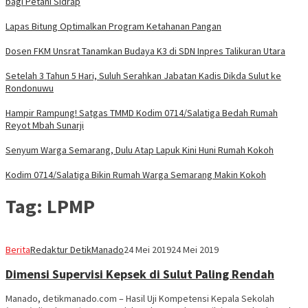
bagi Petani Sidrap
Lapas Bitung Optimalkan Program Ketahanan Pangan
Dosen FKM Unsrat Tanamkan Budaya K3 di SDN Inpres Talikuran Utara
Setelah 3 Tahun 5 Hari, Suluh Serahkan Jabatan Kadis Dikda Sulut ke
Rondonuwu
Hampir Rampung! Satgas TMMD Kodim 0714/Salatiga Bedah Rumah
Reyot Mbah Sunarji
Senyum Warga Semarang, Dulu Atap Lapuk Kini Huni Rumah Kokoh
Kodim 0714/Salatiga Bikin Rumah Warga Semarang Makin Kokoh
Tag:
LPMP
Berita
Redaktur DetikManado
24 Mei 2019
24 Mei 2019
Dimensi Supervisi Kepsek di Sulut Paling Rendah
Manado, detikmanado.com – Hasil Uji Kompetensi Kepala Sekolah