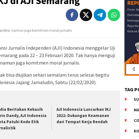
UKJ di AJI Semarang
rofesi, namun juga komitmen moral jurnalis.
si Jurnalis Independen (AJI) Indonesia menggelar Uji
emarang pada 22 – 23 Februari 2020. Tak hanya menguji
 namun juga komitmen moral jurnalis.
Tak bisa diujikan sehari semalam terus selesai begitu
donesia Jajang Jamaludin, Sabtu (22/02/2020).
TAG P
S
dia Beritakan Kekasih
AJI Indonesia Luncurkan IKJ
M
rio Dandy, AJI Indonesia
2022: Dukungan Keamanan
CO
nta Patuhi Kode Etik
dari Tempat Kerja Rendah
rnalistik
K