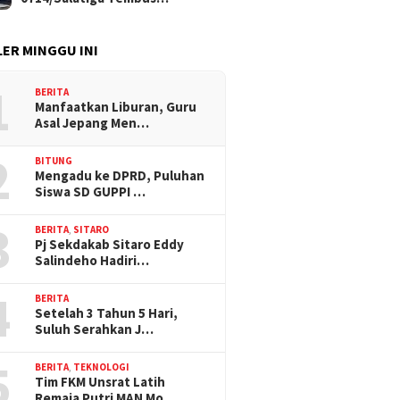
ER MINGGU INI
1
BERITA
Manfaatkan Liburan, Guru
Asal Jepang Men…
2
BITUNG
Mengadu ke DPRD, Puluhan
Siswa SD GUPPI …
3
BERITA
,
SITARO
Pj Sekdakab Sitaro Eddy
Salindeho Hadiri…
4
BERITA
Setelah 3 Tahun 5 Hari,
Suluh Serahkan J…
5
BERITA
,
TEKNOLOGI
Tim FKM Unsrat Latih
Remaja Putri MAN Mo…