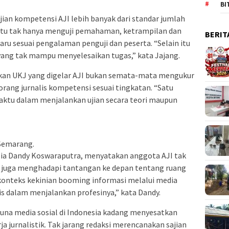
BI
ian kompetensi AJI lebih banyak dari standar jumlah
ri itu tak hanya menguji pemahaman, ketrampilan dan
BERIT
u sesuai pengalaman penguji dan peserta. “Selain itu
yang tak mampu menyelesaikan tugas,” kata Jajang.
an UKJ yang digelar AJI bukan semata-mata mengukur
orang jurnalis kompetensi sesuai tingkatan. “Satu
waktu dalam menjalankan ujian secara teori maupun
 Semarang.
sia Dandy Koswaraputra, menyatakan anggota AJI tak
n juga menghadapi tantangan ke depan tentang ruang
konteks kekinian booming informasi melalui media
is dalam menjalankan profesinya,” kata Dandy.
na media sosial di Indonesia kadang menyesatkan
ja jurnalistik. Tak jarang redaksi merencanakan sajian