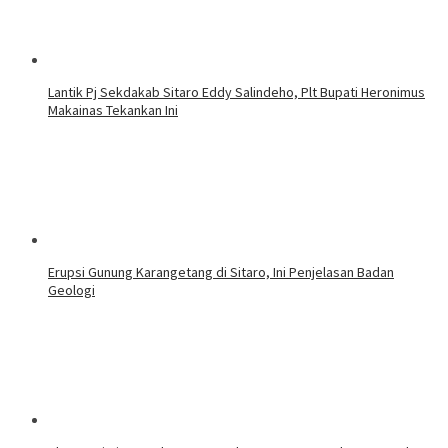
Lantik Pj Sekdakab Sitaro Eddy Salindeho, Plt Bupati Heronimus
Makainas Tekankan Ini
Erupsi Gunung Karangetang di Sitaro, Ini Penjelasan Badan
Geologi