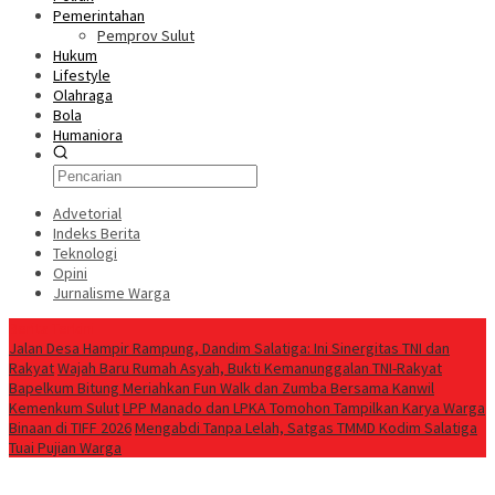
Pemerintahan
Pemprov Sulut
Hukum
Lifestyle
Olahraga
Bola
Humaniora
Advetorial
Indeks Berita
Teknologi
Opini
Jurnalisme Warga
Berita Terkini
Jalan Desa Hampir Rampung, Dandim Salatiga: Ini Sinergitas TNI dan
Rakyat
Wajah Baru Rumah Asyah, Bukti Kemanunggalan TNI-Rakyat
Bapelkum Bitung Meriahkan Fun Walk dan Zumba Bersama Kanwil
Kemenkum Sulut
LPP Manado dan LPKA Tomohon Tampilkan Karya Warga
Binaan di TIFF 2026
Mengabdi Tanpa Lelah, Satgas TMMD Kodim Salatiga
Tuai Pujian Warga