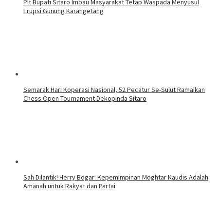
Plt Bupati Sitaro Imbau Masyarakat Tetap Waspada Menyusul
Erupsi Gunung Karangetang
Semarak Hari Koperasi Nasional, 52 Pecatur Se-Sulut Ramaikan
Chess Open Tournament Dekopinda Sitaro
Sah Dilantik! Herry Bogar: Kepemimpinan Moghtar Kaudis Adalah
Amanah untuk Rakyat dan Partai