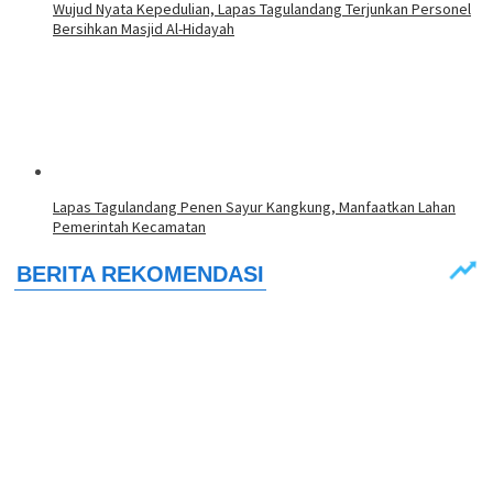
Wujud Nyata Kepedulian, Lapas Tagulandang Terjunkan Personel
Bersihkan Masjid Al-Hidayah
Lapas Tagulandang Penen Sayur Kangkung, Manfaatkan Lahan
Pemerintah Kecamatan