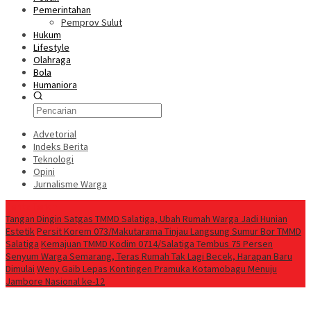
Pemerintahan
Pemprov Sulut
Hukum
Lifestyle
Olahraga
Bola
Humaniora
Advetorial
Indeks Berita
Teknologi
Opini
Jurnalisme Warga
Berita Terkini
Tangan Dingin Satgas TMMD Salatiga, Ubah Rumah Warga Jadi Hunian
Estetik
Persit Korem 073/Makutarama Tinjau Langsung Sumur Bor TMMD
Salatiga
Kemajuan TMMD Kodim 0714/Salatiga Tembus 75 Persen
Senyum Warga Semarang, Teras Rumah Tak Lagi Becek, Harapan Baru
Dimulai
Weny Gaib Lepas Kontingen Pramuka Kotamobagu Menuju
Jambore Nasional ke-12