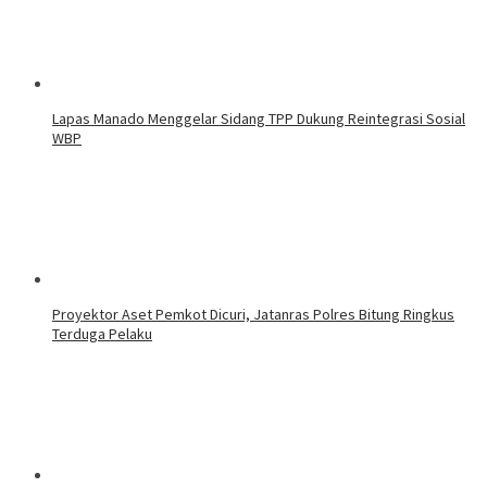
Lapas Manado Menggelar Sidang TPP Dukung Reintegrasi Sosial
WBP
Proyektor Aset Pemkot Dicuri, Jatanras Polres Bitung Ringkus
Terduga Pelaku