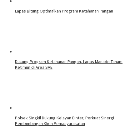
Lapas Bitung Optimalkan Program Ketahanan Pangan
Dukung Program Ketahanan Pangan, Lapas Manado Tanam
Ketimun di Area SAE
Polsek Singkil Dukung Kelayan Binter, Perkuat Sinergi
Pembimbingan Klien Pemasyarakatan