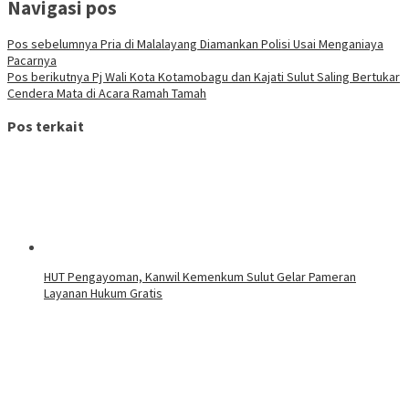
Navigasi pos
Pos sebelumnya
Pria di Malalayang Diamankan Polisi Usai Menganiaya
Pacarnya
Pos berikutnya
Pj Wali Kota Kotamobagu dan Kajati Sulut Saling Bertukar
Cendera Mata di Acara Ramah Tamah
Pos terkait
HUT Pengayoman, Kanwil Kemenkum Sulut Gelar Pameran
Layanan Hukum Gratis