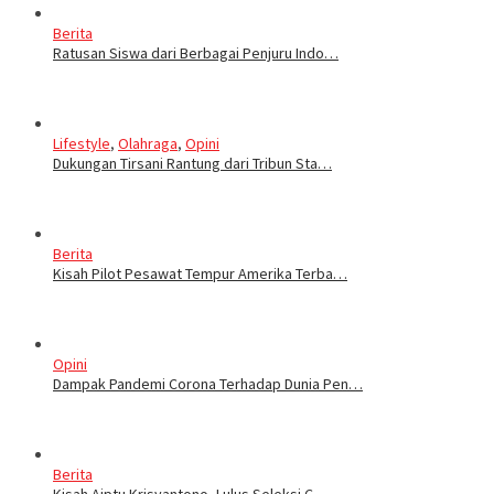
Berita
Ratusan Siswa dari Berbagai Penjuru Indo…
Lifestyle
,
Olahraga
,
Opini
Dukungan Tirsani Rantung dari Tribun Sta…
Berita
Kisah Pilot Pesawat Tempur Amerika Terba…
Opini
Dampak Pandemi Corona Terhadap Dunia Pen…
Berita
Kisah Aiptu Krisyantono, Lulus Seleksi C…