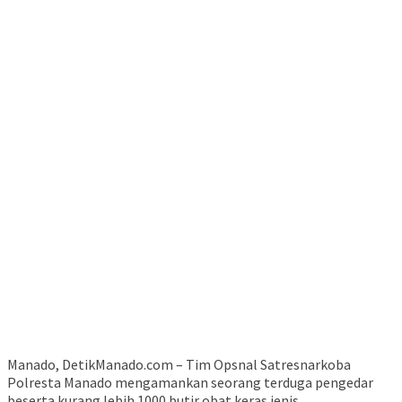
Manado, DetikManado.com – Tim Opsnal Satresnarkoba
Polresta Manado mengamankan seorang terduga pengedar
beserta kurang lebih 1000 butir obat keras jenis