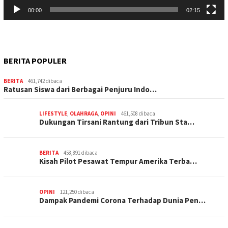
00:00
02:15
BERITA POPULER
BERITA
461,742 dibaca
Ratusan Siswa dari Berbagai Penjuru Indo…
LIFESTYLE
,
OLAHRAGA
,
OPINI
461,508 dibaca
Dukungan Tirsani Rantung dari Tribun Sta…
BERITA
458,891 dibaca
Kisah Pilot Pesawat Tempur Amerika Terba…
OPINI
121,250 dibaca
Dampak Pandemi Corona Terhadap Dunia Pen…