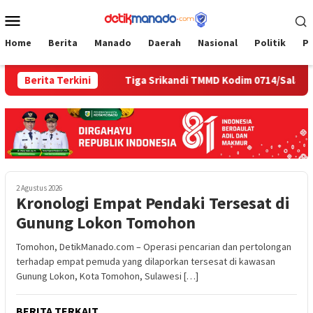
Loncat
Menu
ke
Mobile
konten
Home
Berita
Manado
Daerah
Nasional
Politik
P
di Area SAE
Berita Terkini
Tiga Srikandi TMMD Kodim 0714/Salatiga Ja
2 Agustus 2026
Kronologi Empat Pendaki Tersesat di
Gunung Lokon Tomohon
Tomohon, DetikManado.com – Operasi pencarian dan pertolongan
terhadap empat pemuda yang dilaporkan tersesat di kawasan
Gunung Lokon, Kota Tomohon, Sulawesi […]
BERITA TERKAIT