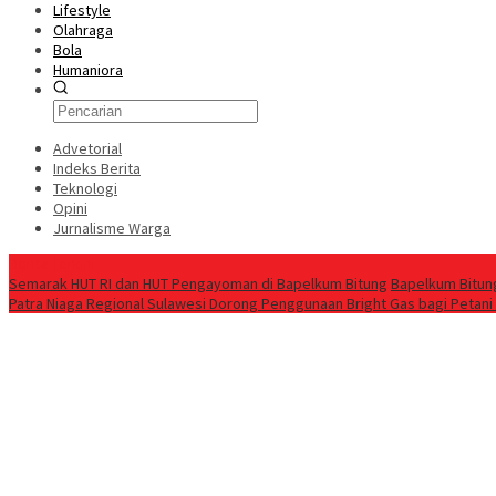
Lifestyle
Olahraga
Bola
Humaniora
Advetorial
Indeks Berita
Teknologi
Opini
Jurnalisme Warga
Berita Terkini
Semarak HUT RI dan HUT Pengayoman di Bapelkum Bitung
‎Bapelkum Bitun
Patra Niaga Regional Sulawesi Dorong Penggunaan Bright Gas bagi Petani