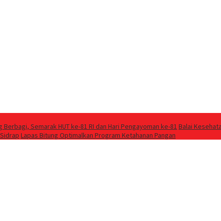
g Berbagi, Semarak HUT ke-81 RI dan Hari Pengayoman ke-81
Balai Kesehat
 Sidrap
Lapas Bitung Optimalkan Program Ketahanan Pangan