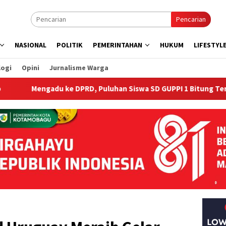
Pencarian
NASIONAL
POLITIK
PEMERINTAHAN
HUKUM
LIFESTYL
logi
Opini
Jurnalisme Warga
e DPRD, Puluhan Siswa SD GUPPI 1 Bitung Terancam Diusir