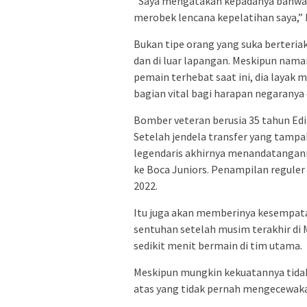
“Saya mengatakan kepadanya bahwa ji
merobek lencana kepelatihan saya,” k
Bukan tipe orang yang suka berteri
dan di luar lapangan. Meskipun nama
pemain terhebat saat ini, dia layak
bagian vital bagi harapan negaranya 
Bomber veteran berusia 35 tahun Ed
Setelah jendela transfer yang tampa
legendaris akhirnya menandatangani 
ke Boca Juniors. Penampilan reguler 
2022.
Itu juga akan memberinya kesempat
sentuhan setelah musim terakhir di
sedikit menit bermain di tim utama.
Meskipun mungkin kekuatannya tidak
atas yang tidak pernah mengecewak