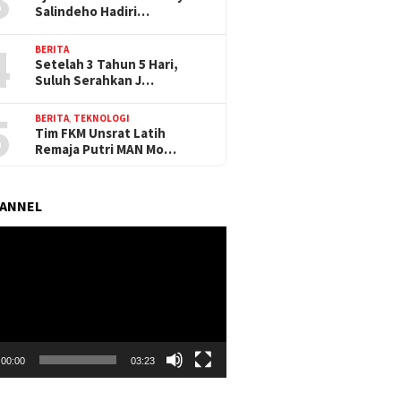
Salindeho Hadiri…
4
BERITA
Setelah 3 Tahun 5 Hari,
Suluh Serahkan J…
5
BERITA
,
TEKNOLOGI
Tim FKM Unsrat Latih
Remaja Putri MAN Mo…
HANNEL
r
00:00
03:23