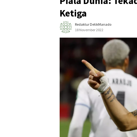
Piala Dunia: Teka
Ketiga
Redaktur DetikManado
18 November 2022