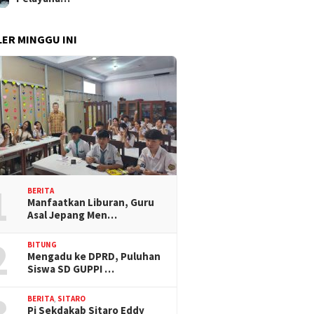
ER MINGGU INI
1
BERITA
Manfaatkan Liburan, Guru
Asal Jepang Men…
2
BITUNG
Mengadu ke DPRD, Puluhan
Siswa SD GUPPI …
3
BERITA
,
SITARO
Pj Sekdakab Sitaro Eddy