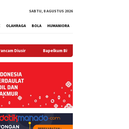
tutup
SABTU, 8 AGUSTUS 2026
E
OLAHRAGA
BOLA
HUMANIORA
‎Bapelkum Bitung Hadiri Pameran Pelayanan Publik Kanwil Ke