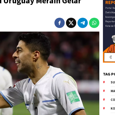
d Uruguay Meraih Gelar
TAG P
S
M
CO
K