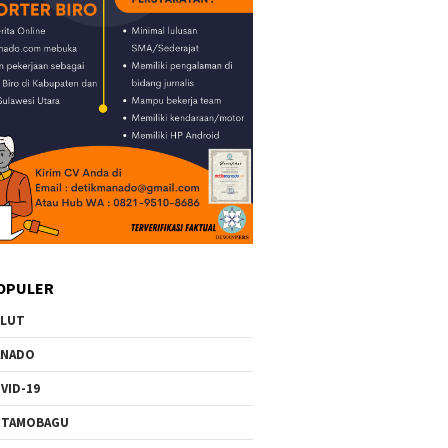
OPULER
ULUT
ANADO
VID-19
OTAMOBAGU