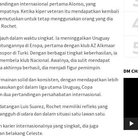
andingan internasional pertama Alonso, yang
patnya. Ketika kiper veteran itu mendapatkan kembali
 memutuskan untuk tetap menggunakan orang yang dia
 Rochet.
auh dalam waktu singkat. Ia meninggalkan Uruguay
ntungannya di Eropa, pertama dengan klub AZ Alkmaar
spor di Turki. Dengan berbagai tingkat keberhasilan, ia
mbela klub Nacional. Awalnya, dia sulit mendapat
 akhirnya berhasil, dia menjadi figur pemimpin.
DM C
mainan solid dan konsisten, dengan mendapatkan lebih
Pemuta
masukan gol dalam liga utama Uruguay, Copa
Video
n dua pertandingan persahabatan internasional.
datangan Luis Suarez, Rochet memiliki refleks yang
ngguh di udara dan dalam situasi satu lawan satu.
 karier internasionalnya yang singkat, dia juga
an belakang Celeste.