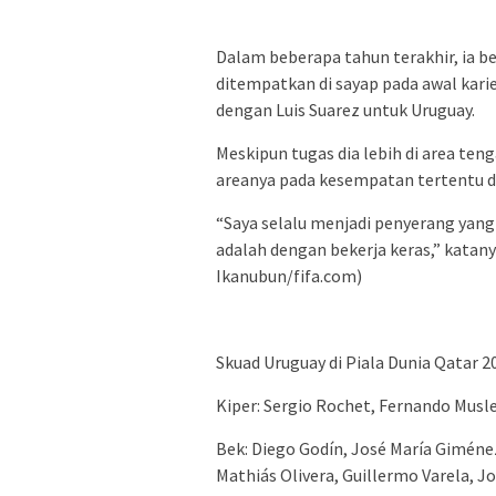
Dalam beberapa tahun terakhir, ia 
ditempatkan di sayap pada awal kari
dengan Luis Suarez untuk Uruguay.
Meskipun tugas dia lebih di area ten
areanya pada kesempatan tertentu d
“Saya selalu menjadi penyerang yang
adalah dengan bekerja keras,” katan
Ikanubun/fifa.com)
Skuad Uruguay di Piala Dunia Qatar 2
Kiper: Sergio Rochet, Fernando Musle
Bek: Diego Godín, José María Giménez
Mathiás Olivera, Guillermo Varela, Jo