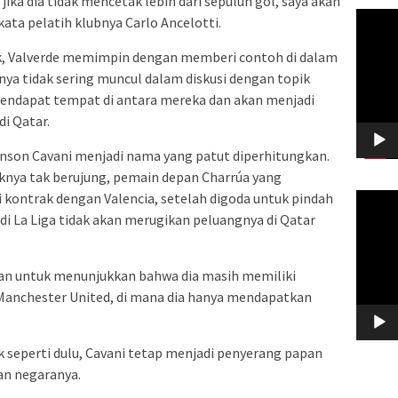
ka dia tidak mencetak lebih dari sepuluh gol, saya akan
Pemuta
ata pelatih klubnya Carlo Ancelotti.
Video
ak, Valverde memimpin dengan memberi contoh di dalam
nya tidak sering muncul dalam diskusi dengan topik
 mendapat tempat di antara mereka dan akan menjadi
di Qatar.
inson Cavani menjadi nama yang patut diperhitungkan.
knya tak berujung, pemain depan Charrúa yang
kontrak dengan Valencia, setelah digoda untuk pindah
Pemuta
Video
di La Liga tidak akan merugikan peluangnya di Qatar
an untuk menunjukkan bahwa dia masih memiliki
 Manchester United, di mana dia hanya mendapatkan
 seperti dulu, Cavani tetap menjadi penyerang papan
an negaranya.