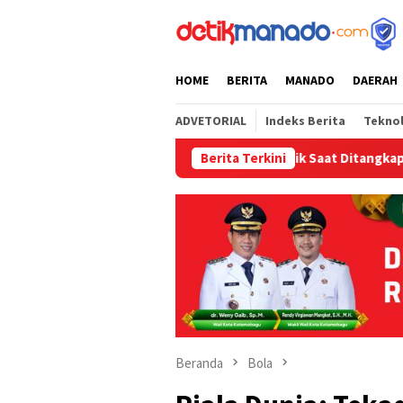
Loncat
tutup
ke
konten
HOME
BERITA
MANADO
DAERAH
ADVETORIAL
Indeks Berita
Tekno
dan Kursi Plastik Tak Berkutik Saat Ditangkap
Berita Terkini
Mengadu k
Beranda
Bola