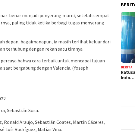
BERIT
benar-benar menjadi penyerang murni, setelah sempat
ernya, paling tidak ketika berbagi tugas menyerang
gah depan, bagaimanapun, ia masih terlihat keluar dari
an terhubung dengan rekan satu timnya.
 percaya bahwa cara terbaik untuk mencapai tujuan
ya saat bergabung dengan Valencia. (Yoseph
BERITA
Ratusa
Indo…
022
ra, Sebastián Sosa.
, Ronald Araujo, Sebastián Coates, Martín Cáceres,
sé Luís Rodríguez, Matías Viña.