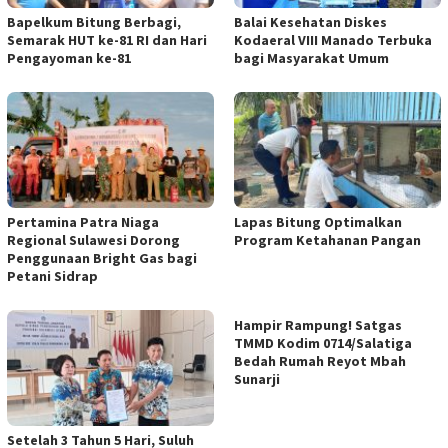
‎Bapelkum Bitung Berbagi,
Balai Kesehatan Diskes
Semarak HUT ke-81 RI dan Hari
Kodaeral VIII Manado Terbuka
Pengayoman ke-81
bagi Masyarakat Umum
Pertamina Patra Niaga
Lapas Bitung Optimalkan
Regional Sulawesi Dorong
Program Ketahanan Pangan
Penggunaan Bright Gas bagi
Petani Sidrap
Hampir Rampung! Satgas
TMMD Kodim 0714/Salatiga
Bedah Rumah Reyot Mbah
Sunarji
Setelah 3 Tahun 5 Hari, Suluh