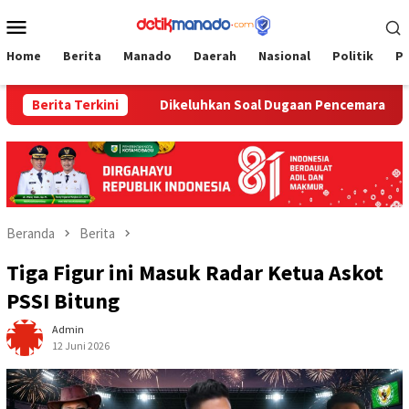
Loncat
Menu
ke
Mobile
konten
Home
Berita
Manado
Daerah
Nasional
Politik
P
yarakat
Berita Terkini
Dikeluhkan Soal Dugaan Pencemaran Lingkungan, 
Beranda
Berita
Tiga Figur ini Masuk Radar Ketua Askot
PSSI Bitung
Admin
12 Juni 2026