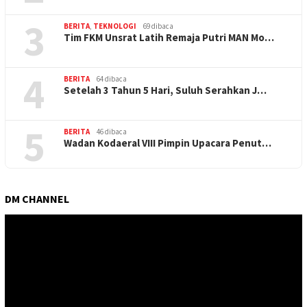
3
BERITA
,
TEKNOLOGI
69 dibaca
Tim FKM Unsrat Latih Remaja Putri MAN Mo…
4
BERITA
64 dibaca
Setelah 3 Tahun 5 Hari, Suluh Serahkan J…
5
BERITA
46 dibaca
Wadan Kodaeral VIII Pimpin Upacara Penut…
DM CHANNEL
Pemutar
Video