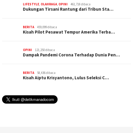
LIFESTYLE
,
OLAHRAGA
,
OPINI
461,718 dibaca
Dukungan Tirsani Rantung dari Tribun Sta…
BERITA
459,099 dibaca
Kisah Pilot Pesawat Tempur Amerika Terba…
OPINI
121,250 dibaca
Dampak Pandemi Corona Terhadap Dunia Pen…
BERITA
58,436 dibaca
Kisah Aiptu Krisyantono, Lulus Seleksi C…