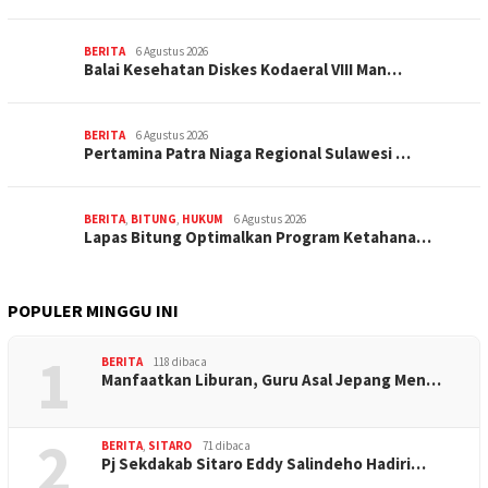
BERITA
6 Agustus 2026
Balai Kesehatan Diskes Kodaeral VIII Man…
BERITA
6 Agustus 2026
Pertamina Patra Niaga Regional Sulawesi …
BERITA
,
BITUNG
,
HUKUM
6 Agustus 2026
Lapas Bitung Optimalkan Program Ketahana…
POPULER MINGGU INI
1
BERITA
118 dibaca
Manfaatkan Liburan, Guru Asal Jepang Men…
2
BERITA
,
SITARO
71 dibaca
Pj Sekdakab Sitaro Eddy Salindeho Hadiri…