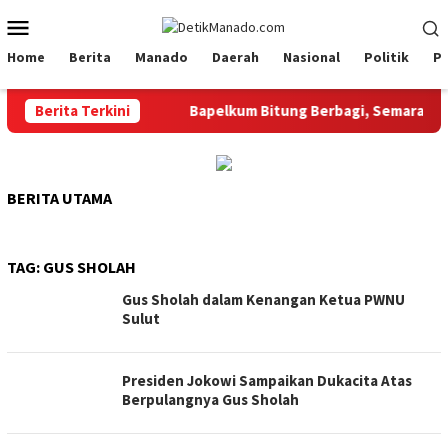
Loncat
Menu
ke
Mobile
konten
Home
Berita
Manado
Daerah
Nasional
Politik
P
apelkum Bitung
Berita Terkini
‎Bapelkum Bitung Berbagi, Semarak HUT 
BERITA UTAMA
TAG:
GUS SHOLAH
Gus Sholah dalam Kenangan Ketua PWNU
Sulut
Presiden Jokowi Sampaikan Dukacita Atas
Berpulangnya Gus Sholah